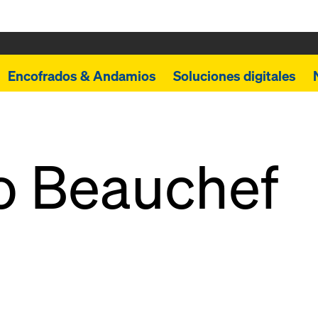
Encofrados & Andamios
Soluciones digitales
io Beauchef