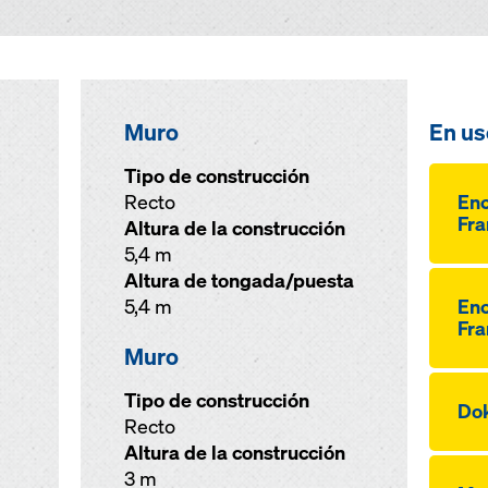
Muro
En us
Tipo de construcción
Recto
Enc
Fra
Altura de la construcción
5,4 m
Altura de tongada/puesta
5,4 m
Enc
Fra
Muro
Tipo de construcción
Dok
Recto
Altura de la construcción
3 m