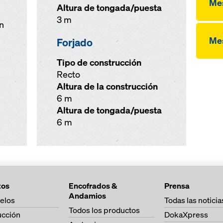
Me
Altura de tongada/puesta
3 m
n
Me
Forjado
Tipo de construcción
Recto
Altura de la construcción
6 m
Altura de tongada/puesta
6 m
tos
Encofrados &
Prensa
Andamios
elos
Todas las noticia
Todos los productos
ucción
DokaXpress