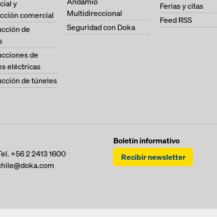
Andamio
cial y
Ferias y citas
Multidireccional
cción comercial
Feed RSS
Seguridad con Doka
ucción de
s
ucciones de
es eléctricas
cción de túneles
Boletín informativo
Tel.
+56 2 2413 1600
Recibir newsletter
chile@doka.com