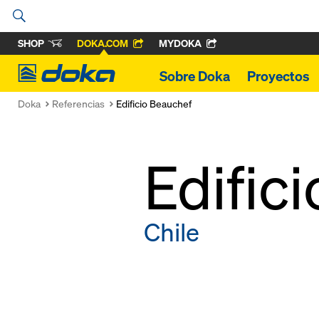
SHOP
DOKA.COM
MYDOKA
Doka
Sobre Doka
Proyectos
Doka
Referencias
Edificio Beauchef
Edific
Chile