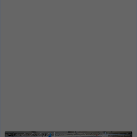
Open
Open