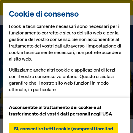
Doka
Cookie di consenso
Doka
bauma 2025 - We make it work.
I cookie tecnicamente necessari sono necessari per il
funzionamento corretto e sicuro del sito web e per la
WE MAKE IT
gestione del vostro consenso. Se non acconsentite al
trattamento dei vostri dati attraverso l'impostazione di
WORK.
cookie tecnicamente necessari, non potrete accedere
al sito web.
Utilizziamo anche altri cookie e applicazioni di terzi
Venite a trovarci al bauma di
con il vostro consenso volontario. Questo ci aiuta a
Monaco e scoprite di persona
garantire che il nostro sito web funzioni in modo
come facciamo a farlo
ottimale, in particolare
funzionare, ogni giorno, su ogni
migliorare continuamente la funzionalità del
progetto.
nostro sito web (cookie funzionali e statistici),
Acconsentite al trattamento dei cookie e al
facilitare un processo di acquisto senza problemi
trasferimento dei vostri dati personali negli USA
nell'online shop Doka (cookie funzionali e
statistici),
Sì, consentire tutti i cookie (compresi i fornitori
Doka al bauma di Monaco