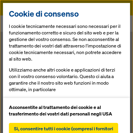
Doka
Cookie di consenso
Doka
News
I cookie tecnicamente necessari sono necessari per il
bauma 2013 – Doka ringrazia gli oltre 110.800 visitatori
funzionamento corretto e sicuro del sito web e per la
gestione del vostro consenso. Se non acconsentite al
bauma 2013 –
trattamento dei vostri dati attraverso l'impostazione di
cookie tecnicamente necessari, non potrete accedere
al sito web.
Doka ringrazia
Utilizziamo anche altri cookie e applicazioni di terzi
gli oltre 110.800
con il vostro consenso volontario. Questo ci aiuta a
garantire che il nostro sito web funzioni in modo
ottimale, in particolare
visitatori
migliorare continuamente la funzionalità del
nostro sito web (cookie funzionali e statistici),
Acconsentite al trattamento dei cookie e al
facilitare un processo di acquisto senza problemi
trasferimento dei vostri dati personali negli USA
23.04.2013 |
Notizie
nell'online shop Doka (cookie funzionali e
statistici),
Sì, consentire tutti i cookie (compresi i fornitori