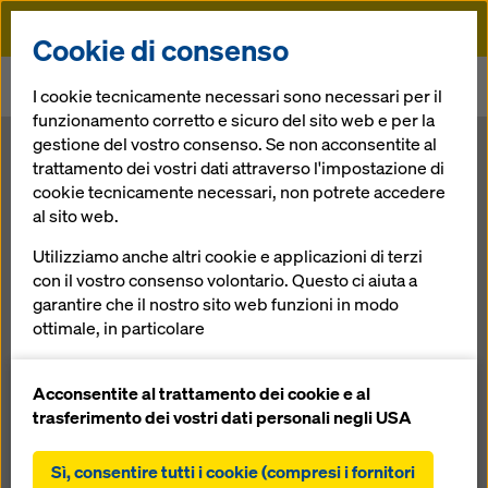
Doka
Cookie di consenso
Doka
News
I cookie tecnicamente necessari sono necessari per il
Palazzo Lombardia: Miglior Edificio Alto d'Europa 2012
funzionamento corretto e sicuro del sito web e per la
gestione del vostro consenso. Se non acconsentite al
Palazzo
trattamento dei vostri dati attraverso l'impostazione di
cookie tecnicamente necessari, non potrete accedere
al sito web.
Lombardia:
Utilizziamo anche altri cookie e applicazioni di terzi
Miglior Edificio
con il vostro consenso volontario. Questo ci aiuta a
garantire che il nostro sito web funzioni in modo
ottimale, in particolare
Alto d'Europa
migliorare continuamente la funzionalità del
nostro sito web (cookie funzionali e statistici),
Acconsentite al trattamento dei cookie e al
2012
facilitare un processo di acquisto senza problemi
trasferimento dei vostri dati personali negli USA
nell'online shop Doka (cookie funzionali e
statistici),
Sì, consentire tutti i cookie (compresi i fornitori
29.10.2012 |
Notizie