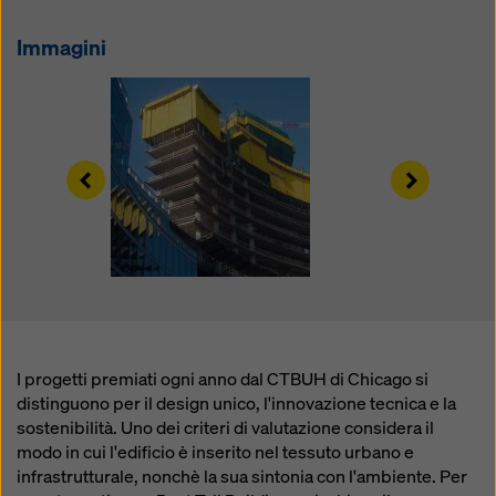
modificando le vostre
impostazioni dei cookie
cliccando su impostazioni dei cookie in fondo a questo
Immagini
sito web e utilizzando le caselle di controllo
corrispondenti. Potete revocare il vostro consenso in
qualsiasi momento, con effetto futuro e senza
indicarne il motivo, cliccando su
impostazioni cookie
in fondo a questo sito web.
Left
Right
Potete trovare ulteriori informazioni sui nostri cookie
nella nostra informativa sulla privacy
. Vi offriamo
inoltre la possibilità di selezionare i vostri cookie
(impostazioni avanzate dei cookie).
I progetti premiati ogni anno dal CTBUH di Chicago si
distinguono per il design unico, l'innovazione tecnica e la
sostenibilità. Uno dei criteri di valutazione considera il
modo in cui l'edificio è inserito nel tessuto urbano e
infrastrutturale, nonchè la sua sintonia con l'ambiente. Per