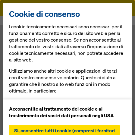
Doka
Cookie di consenso
Doka
News
Dokadek 30 parla italiano al Bauma di Monaco
I cookie tecnicamente necessari sono necessari per il
funzionamento corretto e sicuro del sito web e per la
Dokadek 30
gestione del vostro consenso. Se non acconsentite al
trattamento dei vostri dati attraverso l'impostazione di
cookie tecnicamente necessari, non potrete accedere
parla italiano al
al sito web.
Bauma di
Utilizziamo anche altri cookie e applicazioni di terzi
con il vostro consenso volontario. Questo ci aiuta a
garantire che il nostro sito web funzioni in modo
Monaco
ottimale, in particolare
migliorare continuamente la funzionalità del
nostro sito web (cookie funzionali e statistici),
Acconsentite al trattamento dei cookie e al
09.04.2013 |
Notizie
facilitare un processo di acquisto senza problemi
trasferimento dei vostri dati personali negli USA
nell'online shop Doka (cookie funzionali e
statistici),
Sì, consentire tutti i cookie (compresi i fornitori