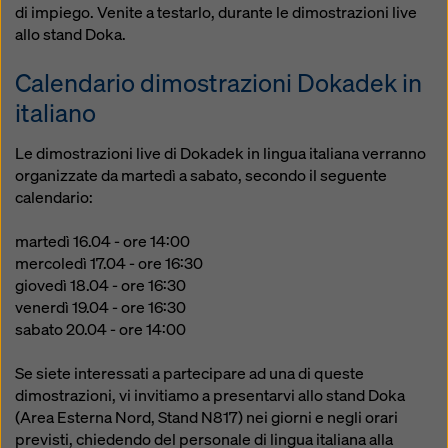
modificando le vostre
impostazioni dei cookie
di impiego. Venite a testarlo, durante le dimostrazioni live
cliccando su impostazioni dei cookie in fondo a questo
allo stand Doka.
sito web e utilizzando le caselle di controllo
corrispondenti. Potete revocare il vostro consenso in
Calendario dimostrazioni Dokadek in
qualsiasi momento, con effetto futuro e senza
italiano
indicarne il motivo, cliccando su
impostazioni cookie
in fondo a questo sito web.
Le dimostrazioni live di Dokadek in lingua italiana verranno
organizzate da martedì a sabato, secondo il seguente
Potete trovare ulteriori informazioni sui nostri cookie
calendario:
nella nostra informativa sulla privacy
. Vi offriamo
inoltre la possibilità di selezionare i vostri cookie
martedì 16.04 - ore 14:00
(impostazioni avanzate dei cookie).
mercoledì 17.04 - ore 16:30
giovedì 18.04 - ore 16:30
venerdì 19.04 - ore 16:30
sabato 20.04 - ore 14:00
Se siete interessati a partecipare ad una di queste
dimostrazioni, vi invitiamo a presentarvi allo stand Doka
(Area Esterna Nord, Stand N817) nei giorni e negli orari
previsti, chiedendo del personale di lingua italiana alla