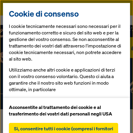
Doka
Cookie di consenso
Doka
News
Buon Natale e Felice 2020!
I cookie tecnicamente necessari sono necessari per il
funzionamento corretto e sicuro del sito web e per la
Lo Staff di Doka Italia augura Buone Feste!
gestione del vostro consenso. Se non acconsentite al
Buon Natale e
trattamento dei vostri dati attraverso l'impostazione di
cookie tecnicamente necessari, non potrete accedere
Felice 2020!
al sito web.
Utilizziamo anche altri cookie e applicazioni di terzi
con il vostro consenso volontario. Questo ci aiuta a
garantire che il nostro sito web funzioni in modo
20.12.2019 |
Italia
ottimale, in particolare
migliorare continuamente la funzionalità del
nostro sito web (cookie funzionali e statistici),
Acconsentite al trattamento dei cookie e al
facilitare un processo di acquisto senza problemi
trasferimento dei vostri dati personali negli USA
Il Natale è il momento dei sorrisi; proprio per questo Doka
nell'online shop Doka (cookie funzionali e
Italia ha deciso di contribuire a regalarli a chi ne ha più
statistici),
Sì, consentire tutti i cookie (compresi i fornitori
bisogno.