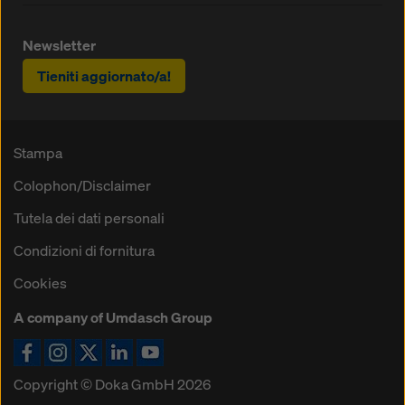
Newsletter
Tieniti aggiornato/a!
Stampa
Colophon/Disclaimer
Tutela dei dati personali
Condizioni di fornitura
Cookies
A company of Umdasch Group
Icona Facebook
Icona Instagram
Icona X
Icona LinkedIn
Icona YouTube
Copyright © Doka GmbH 2026