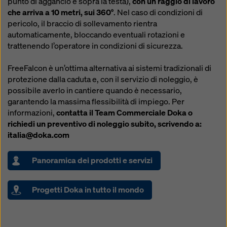
punto di aggancio è sopra la testa),
con un raggio di lavoro
modificando le vostre
impostazioni dei cookie
che arriva a 10 metri, sui 360°
. Nel caso di condizioni di
cliccando su impostazioni dei cookie in fondo a questo
pericolo, il braccio di sollevamento rientra
sito web e utilizzando le caselle di controllo
automaticamente, bloccando eventuali rotazioni e
corrispondenti. Potete revocare il vostro consenso in
trattenendo l’operatore in condizioni di sicurezza.
qualsiasi momento, con effetto futuro e senza
indicarne il motivo, cliccando su
impostazioni cookie
FreeFalcon è un’ottima alternativa ai sistemi tradizionali di
in fondo a questo sito web.
protezione dalla caduta e, con il servizio di noleggio, è
Potete trovare ulteriori informazioni sui nostri cookie
possibile averlo in cantiere quando è necessario,
nella nostra informativa sulla privacy
. Vi offriamo
garantendo la massima flessibilità di impiego. Per
inoltre la possibilità di selezionare i vostri cookie
informazioni,
contatta il Team Commerciale Doka o
(impostazioni avanzate dei cookie).
richiedi un preventivo di noleggio subito, scrivendo a:
italia@doka.com
Panoramica dei prodotti e servizi
Progetti Doka in tutto il mondo