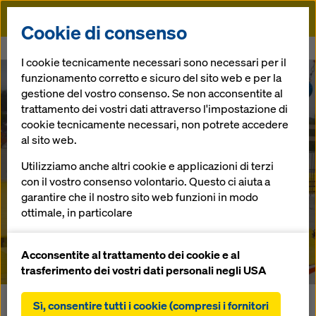
Doka
Cookie di consenso
Doka
News
FreeFalcon da oggi anche a noleggio!
I cookie tecnicamente necessari sono necessari per il
funzionamento corretto e sicuro del sito web e per la
FreeFalcon da
gestione del vostro consenso. Se non acconsentite al
trattamento dei vostri dati attraverso l'impostazione di
cookie tecnicamente necessari, non potrete accedere
oggi anche a
al sito web.
noleggio!
Utilizziamo anche altri cookie e applicazioni di terzi
con il vostro consenso volontario. Questo ci aiuta a
garantire che il nostro sito web funzioni in modo
ottimale, in particolare
21.07.20 |
Italia
migliorare continuamente la funzionalità del
nostro sito web (cookie funzionali e statistici),
Acconsentite al trattamento dei cookie e al
facilitare un processo di acquisto senza problemi
trasferimento dei vostri dati personali negli USA
nell'online shop Doka (cookie funzionali e
statistici),
Sì, consentire tutti i cookie (compresi i fornitori
Dopo una serie di sperimentazioni in cantiere conclusesi