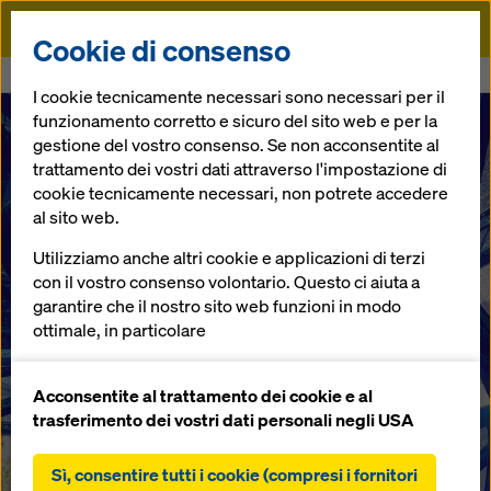
Doka
Cookie di consenso
Doka
News
Doka e Project KnitNervi: il futuro in mostra
I cookie tecnicamente necessari sono necessari per il
funzionamento corretto e sicuro del sito web e per la
Doka e Project
gestione del vostro consenso. Se non acconsentite al
trattamento dei vostri dati attraverso l'impostazione di
cookie tecnicamente necessari, non potrete accedere
KnitNervi: il
al sito web.
futuro in
Utilizziamo anche altri cookie e applicazioni di terzi
con il vostro consenso volontario. Questo ci aiuta a
garantire che il nostro sito web funzioni in modo
mostra
ottimale, in particolare
migliorare continuamente la funzionalità del
nostro sito web (cookie funzionali e statistici),
Acconsentite al trattamento dei cookie e al
22.11.2022 |
Italy
facilitare un processo di acquisto senza problemi
trasferimento dei vostri dati personali negli USA
nell'online shop Doka (cookie funzionali e
statistici),
Sì, consentire tutti i cookie (compresi i fornitori