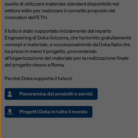
modificando le vostre
impostazioni dei cookie
quello di utilizzare materiale standard disponibile nel
cliccando su impostazioni dei cookie in fondo a questo
settore edile per realizzare il concetto proposto dai
sito web e utilizzando le caselle di controllo
ricercatori dell’ETH.
corrispondenti. Potete revocare il vostro consenso in
qualsiasi momento, con effetto futuro e senza
Il tutto è stato supportato inizialmente dal reparto
indicarne il motivo, cliccando su
impostazioni cookie
Engineering di Doka Svizzera, che ha fornito gratuitamente
in fondo a questo sito web.
concept e materiale, e successivamente da Doka Italia che
ha preso in mano il progetto, provvedendo
Potete trovare ulteriori informazioni sui nostri cookie
all’organizzazione del materiale per la realizzazione finale
nella nostra informativa sulla privacy
. Vi offriamo
del progetto stesso a Roma.
inoltre la possibilità di selezionare i vostri cookie
(impostazioni avanzate dei cookie).
Perché Doka supporta il futuro!
Panoramica dei prodotti e servizi
Progetti Doka in tutto il mondo