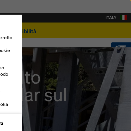
ITALY
Sostenibilità
rretto
ookie
CONTATTO
nso
scelto
 modo
SOFTWARE
radar sul
e
SHOP
Doka
forme
ti