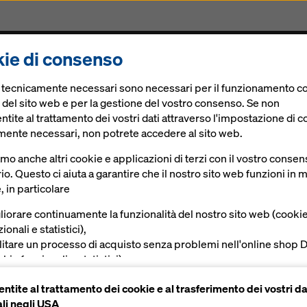
ie di consenso
odotti
Soluzioni digitali
News
Lavora con noi
e tecnicamente necessari sono necessari per il funzionamento co
 torre radar sul monte Macaion
 del sito web e per la gestione del vostro consenso. Se non
tite al trattamento dei vostri dati attraverso l'impostazione di c
mente necessari, non potrete accedere al sito web.
amo anche altri cookie e applicazioni di terzi con il vostro conse
 Edilzeta srl ha 
io. Questo ci aiuta a garantire che il nostro sito web funzioni in
, in particolare
r la nuova torre 
liorare continuamente la funzionalità del nostro sito web (cooki
ionali e statistici),
acaion
ilitare un processo di acquisto senza problemi nell'online shop 
kie funzionali e statistici),
vire all'utente una pubblicità appropriata su determinate piatta
ntite al trattamento dei cookie e al trasferimento dei vostri da
okie di marketing).
li negli USA