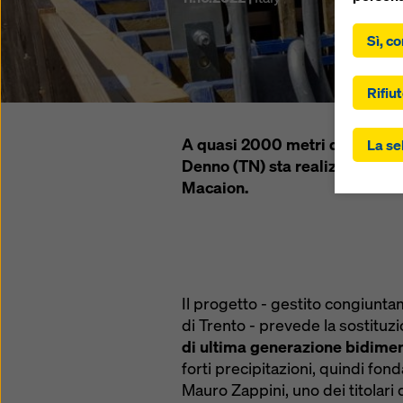
Facendo 
acconsen
Sì, co
“Accetta
controll
gli Stat
Rifiut
trasferi
ai sensi
A quasi 2000 metri di altitudine
La se
dell'art
Denno (TN) sta realizzando il
Potrebbe
Macaion.
soggetti
controll
questo. 
“Rifiuta
impostaz
controll
Il progetto - gestito congiunt
momento,
di Trento - prevede la sostituz
imposta
di ultima generazione bidime
Potete t
forti precipitazioni, quindi fon
sulla pr
Mauro Zappini, uno dei titolari d
(impost