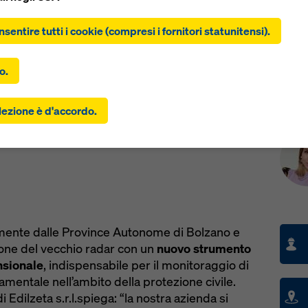
clic su “Consenti tutti i cookie (inclusi i fornitori statunitensi)”,
tite all'installazione e all'utilizzo di tutti i cookie. Facendo clic s
nsentire tutti i cookie (compresi i fornitori statunitensi).
 selezionati”, si acconsente ai cookie selezionati con le caselle d
o. Ciò può comportare anche il trasferimento di dati in paesi ter
i Uniti. Se le impostazioni selezionate includono anche fornitori c
o.
scono i dati a paesi terzi in cui non esiste una decisione di adegu
 dell'articolo 45 del GDPR e non esistono garanzie adeguate ai s
Con
 - l’impresa di costruzioni Edilzeta s.r.l.di
lezione è d'accordo.
icolo 46 del GDPR, il vostro consenso si estende anche a questo.
 nuovo radar meteorologico sul Monte
 esserci il rischio che i vostri dati trasmessi in questo modo si
 all'accesso da parte delle autorità di questi paesi terzi a scopo d
o e monitoraggio e che non esistano rimedi legali efficaci contro
Potete rifiutare tutti i cookie che richiedono il consenso cliccan
” o modificando le vostre
impostazioni dei cookie
cliccando su
ioni dei cookie in fondo a questo sito web e utilizzando le casel
o corrispondenti. Potete revocare il vostro consenso in qualsiasi
amente dalle Province Autonome di Bolzano e
 con effetto futuro e senza indicarne il motivo, cliccando su
ione del vecchio radar con un
nuovo strumento
zioni cookie
in fondo a questo sito web.
nsionale
, indispensabile per il monitoraggio di
rovare ulteriori informazioni sui nostri cookie
nella nostra infor
damentale nell’ambito della protezione civile.
ivacy
. Vi offriamo inoltre la possibilità di selezionare i vostri cook
i Edilzeta s.r.l.spiega: “la nostra azienda si
azioni avanzate dei cookie).