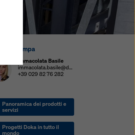
u
i
zi come
he
atezza
ensi
tatto stampa
ano
Immacolata Basile
i
immacolata.basile@doka.com
+39 029 82 76 282
do su
le di
Panoramica dei prodotti e
servizi
mativa
Progetti Doka in tutto il
ie
mondo