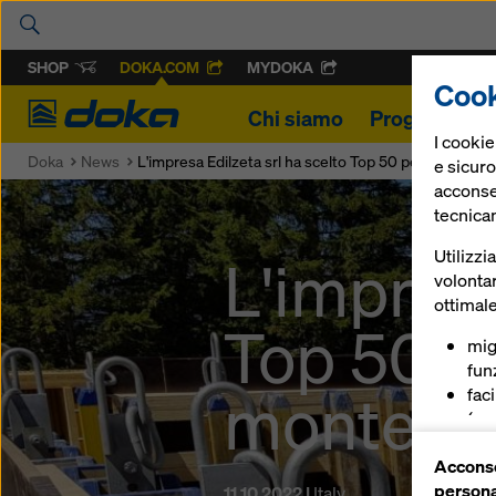
SHOP
DOKA.COM
MYDOKA
Cook
Doka
Chi siamo
Progetti
Pr
I cooki
Doka
News
L'impresa Edilzeta srl ha scelto Top 50 per la nuova
e sicuro
acconsen
tecnica
Utilizzi
L'impresa
volontar
ottimale
Top 50 pe
mig
funz
monte M
fac
(coo
ser
Acconse
(co
persona
11.10.2022 |
Italy