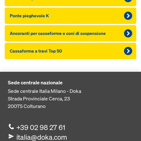
Ponte pieghevole K
Ancoranti per cas­seforme e coni di sospensione
Cas­saforma a travi Top 50
Sede centrale nazionale
Sede centrale Italia Milano - Doka
Strada Provinciale Cerca, 23
20075
Colturano
+39 02 98 27 61
italia@doka.com