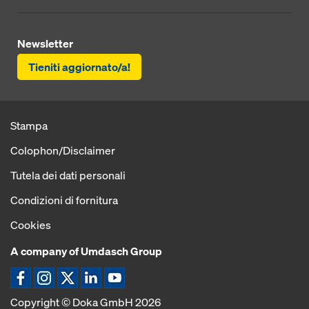
Newsletter
Tieniti aggiornato/a!
Stampa
Colophon/Disclaimer
Tutela dei dati personali
Condizioni di fornitura
Cookies
A company of Umdasch Group
Icona Facebook
Icona Instagram
Icona X
Icona LinkedIn
Icona YouTube
Copyright © Doka GmbH 2026