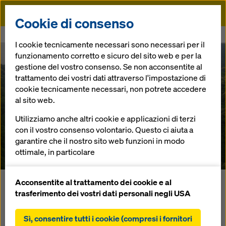
Doka
Cookie di consenso
Doka
Referenze
Ponte Sanagawa
I cookie tecnicamente necessari sono necessari per il
funzionamento corretto e sicuro del sito web e per la
gestione del vostro consenso. Se non acconsentite al
trattamento dei vostri dati attraverso l'impostazione di
cookie tecnicamente necessari, non potrete accedere
al sito web.
Utilizziamo anche altri cookie e applicazioni di terzi
Ponte Sanagawa
con il vostro consenso volontario. Questo ci aiuta a
garantire che il nostro sito web funzioni in modo
Giappone
ottimale, in particolare
migliorare continuamente la funzionalità del
nostro sito web (cookie funzionali e statistici),
Acconsentite al trattamento dei cookie e al
Sull'isola principale giapponese di Honshu sarà ampliata
facilitare un processo di acquisto senza problemi
trasferimento dei vostri dati personali negli USA
l'autostrada tra Tokio e Nagoya. Oltre 100.000 veicoli
nell'online shop Doka (cookie funzionali e
circolano ogni giorni su questo tratto. Per il lotto di opere
statistici),
Sì, consentire tutti i cookie (compresi i fornitori
nella prefettura di Aichi l'impresa edile giapponese