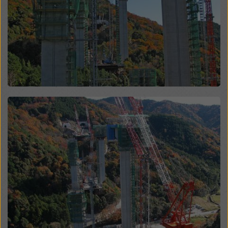
modificando le vostre
impostazioni dei cookie
cliccando su impostazioni dei cookie in fondo a questo
sito web e utilizzando le caselle di controllo
corrispondenti. Potete revocare il vostro consenso in
qualsiasi momento, con effetto futuro e senza
indicarne il motivo, cliccando su
impostazioni cookie
in fondo a questo sito web.
Potete trovare ulteriori informazioni sui nostri cookie
nella nostra informativa sulla privacy
. Vi offriamo
Open
inoltre la possibilità di selezionare i vostri cookie
(impostazioni avanzate dei cookie).