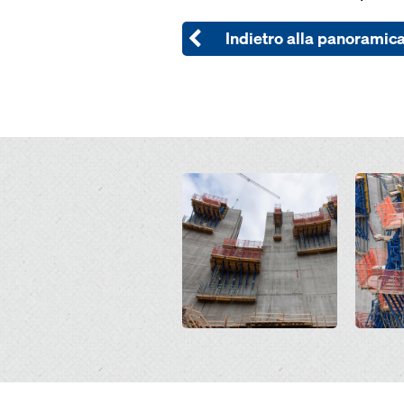
Indietro alla panoramic
Open
Open