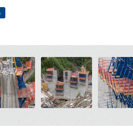
a
Open
Open