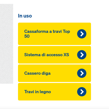
In uso
Cas­saforma a travi Top
50
Sistema di acces­so XS
Cas­sero diga
Travi in legno