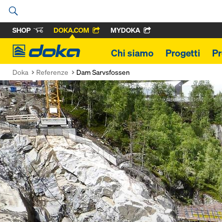
SHOP
DOKA.COM
MYDOKA
Doka
Chi siamo
Progetti
Pr
Doka
Referenze
Dam Sarvsfossen