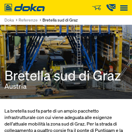
Doka
Doka
Referenze
Bretella sud di Graz
Bretella sud di Graz
Austria
La bretella sud fa parte di un ampio pacchetto
infrastrutturale con cui viene adeguata alle esigenze
dell'attuale mobilità la zona sud di Graz. Per la strada di
collegamento a quattro corsie fra il ponte di Puntigam e la