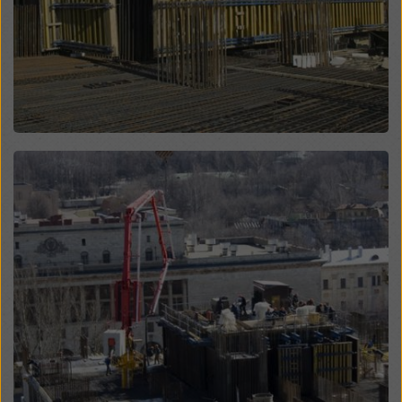
modificando le vostre
impostazioni dei cookie
cliccando su impostazioni dei cookie in fondo a questo
sito web e utilizzando le caselle di controllo
corrispondenti. Potete revocare il vostro consenso in
qualsiasi momento, con effetto futuro e senza
indicarne il motivo, cliccando su
impostazioni cookie
in fondo a questo sito web.
Potete trovare ulteriori informazioni sui nostri cookie
Open
nella nostra informativa sulla privacy
. Vi offriamo
inoltre la possibilità di selezionare i vostri cookie
(impostazioni avanzate dei cookie).