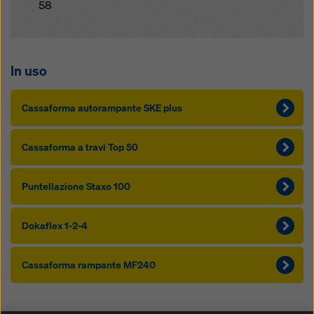
58
In uso
Cas­saforma autorampante SKE plus
Cas­saforma a travi Top 50
Puntellazione Staxo 100
Dokaflex 1-2-4
Cas­saforma rampante MF240