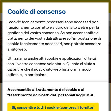
Doka
Cookie di consenso
Doka
Referenze
House in Mosfilmovskaya
I cookie tecnicamente necessari sono necessari per il
funzionamento corretto e sicuro del sito web e per la
gestione del vostro consenso. Se non acconsentite al
trattamento dei vostri dati attraverso l'impostazione di
cookie tecnicamente necessari, non potrete accedere
The House in
al sito web.
Utilizziamo anche altri cookie e applicazioni di terzi
Mosfilmovskaya
con il vostro consenso volontario. Questo ci aiuta a
garantire che il nostro sito web funzioni in modo
Russia
ottimale, in particolare
migliorare continuamente la funzionalità del
nostro sito web (cookie funzionali e statistici),
Acconsentite al trattamento dei cookie e al
Con "The House in Mosfilmovskaya" è nato un grattacielo in
facilitare un processo di acquisto senza problemi
trasferimento dei vostri dati personali negli USA
prossimità degli studi cinematografici della famosa società
nell'online shop Doka (cookie funzionali e
Mosfilm. Il grattacielo colpisce per i pilastri in calcestruzzo
statistici),
Sì, consentire tutti i cookie (compresi i fornitori
che si inclinano verso lo spazio. "The House in