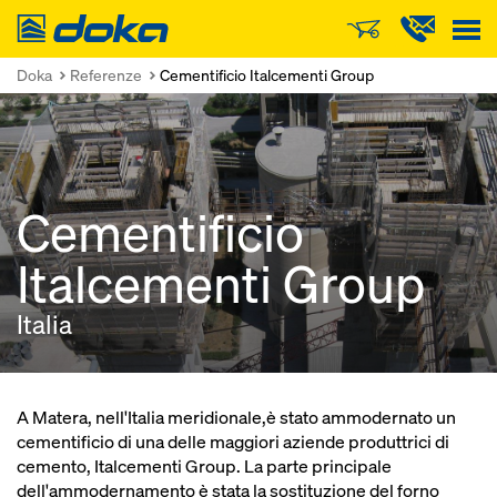
Doka
Doka
Referenze
Cementificio Italcementi Group
Cementificio
Italcementi Group
Italia
A Matera, nell'Italia meridionale,è stato ammodernato un
cementificio di una delle maggiori aziende produttrici di
cemento, Italcementi Group. La parte principale
dell'ammodernamento è stata la sostituzione del forno