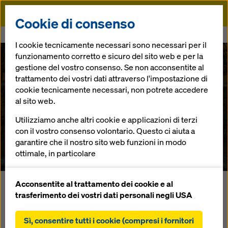
Doka
Cookie di consenso
Doka
Referenze
Tunnel Gomagoi
I cookie tecnicamente necessari sono necessari per il
funzionamento corretto e sicuro del sito web e per la
gestione del vostro consenso. Se non acconsentite al
trattamento dei vostri dati attraverso l'impostazione di
cookie tecnicamente necessari, non potrete accedere
al sito web.
Utilizziamo anche altri cookie e applicazioni di terzi
Tunnel Gomagoi
con il vostro consenso volontario. Questo ci aiuta a
garantire che il nostro sito web funzioni in modo
Italia
ottimale, in particolare
migliorare continuamente la funzionalità del
nostro sito web (cookie funzionali e statistici),
Acconsentite al trattamento dei cookie e al
La galleria di 240 m di lunghezza è stata realizzata con
facilitare un processo di acquisto senza problemi
trasferimento dei vostri dati personali negli USA
costruzioni a cielo aperto. A causa degli stretti raggi è stato
nell'online shop Doka (cookie funzionali e
impiegato il carro casserante per gallerie Doka suddiviso in
statistici),
Sì, consentire tutti i cookie (compresi i fornitori
3 parti. Il carro casserante è stato realizzato con