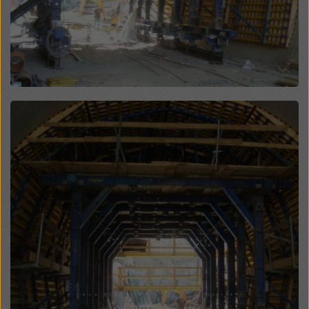
modificando le vostre
impostazioni dei cookie
cliccando su impostazioni dei cookie in fondo a questo
sito web e utilizzando le caselle di controllo
corrispondenti. Potete revocare il vostro consenso in
qualsiasi momento, con effetto futuro e senza
indicarne il motivo, cliccando su
impostazioni cookie
in fondo a questo sito web.
Open
Potete trovare ulteriori informazioni sui nostri cookie
nella nostra informativa sulla privacy
. Vi offriamo
inoltre la possibilità di selezionare i vostri cookie
(impostazioni avanzate dei cookie).