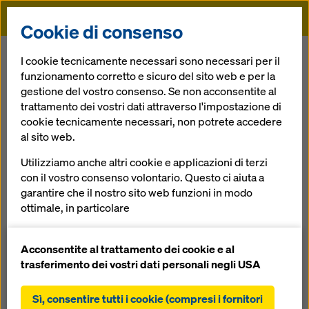
Doka
Cookie di consenso
Doka
Referenze
Maumee River Bridge
I cookie tecnicamente necessari sono necessari per il
funzionamento corretto e sicuro del sito web e per la
gestione del vostro consenso. Se non acconsentite al
trattamento dei vostri dati attraverso l'impostazione di
Maumee River
cookie tecnicamente necessari, non potrete accedere
al sito web.
Bridge
Utilizziamo anche altri cookie e applicazioni di terzi
con il vostro consenso volontario. Questo ci aiuta a
USA
garantire che il nostro sito web funzioni in modo
ottimale, in particolare
migliorare continuamente la funzionalità del
nostro sito web (cookie funzionali e statistici),
Acconsentite al trattamento dei cookie e al
facilitare un processo di acquisto senza problemi
trasferimento dei vostri dati personali negli USA
nell'online shop Doka (cookie funzionali e
Il ponte strallato nelle immediate vicinanze del lago Erie in
statistici),
Ohio, con carreggiate di 18 m di larghezza, risolve il
Sì, consentire tutti i cookie (compresi i fornitori