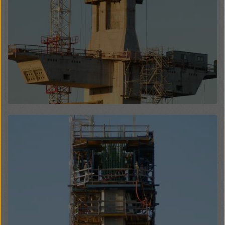
modificando le vostre
impostazioni dei cookie
cliccando su impostazioni dei cookie in fondo a questo
sito web e utilizzando le caselle di controllo
corrispondenti. Potete revocare il vostro consenso in
qualsiasi momento, con effetto futuro e senza
indicarne il motivo, cliccando su
impostazioni cookie
in fondo a questo sito web.
Potete trovare ulteriori informazioni sui nostri cookie
nella nostra informativa sulla privacy
. Vi offriamo
inoltre la possibilità di selezionare i vostri cookie
Open
(impostazioni avanzate dei cookie).