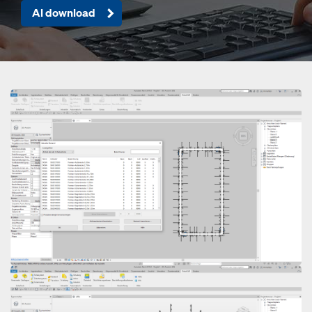
Al download
Open
Open