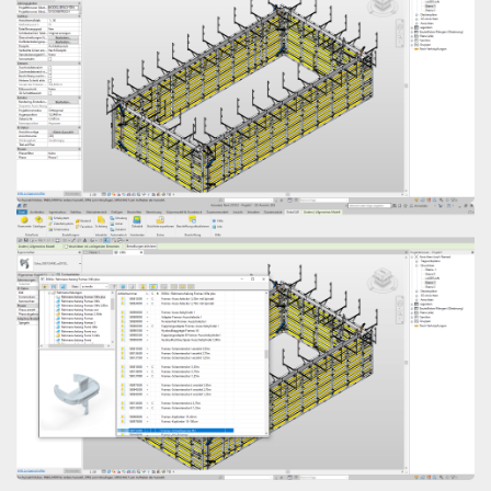
Open
Open