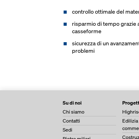
controllo ottimale del mater
risparmio di tempo grazie a
casseforme
sicurezza di un avanzamento
problemi
Su di noi
Progett
Chi siamo
Highris
Contatti
Edilizia
commer
Sedi
Costruz
Pietre miliari