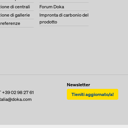
ione di centrali
Forum Doka
ione di gallerie
Impronta di carbonio del
prodotto
e referenze
Newsletter
T
+39 02 98 27 61
Tieniti aggiornato/a!
italia@doka.com