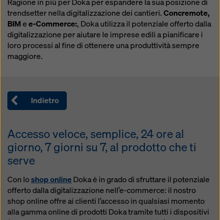
Ragione in più per Doka per espandere la sua posizione di
modificando le vostre
impostazioni dei cookie
trendsetter nella digitalizzazione dei cantieri.
Concremote,
cliccando su impostazioni dei cookie in fondo a questo
BIM
e
e-Commerce:
, Doka utilizza il potenziale offerto dalla
sito web e utilizzando le caselle di controllo
digitalizzazione per aiutare le imprese edili a pianificare i
corrispondenti. Potete revocare il vostro consenso in
loro processi al fine di ottenere una produttività sempre
qualsiasi momento, con effetto futuro e senza
maggiore.
indicarne il motivo, cliccando su
impostazioni cookie
in fondo a questo sito web.
Potete trovare ulteriori informazioni sui nostri cookie
nella nostra informativa sulla privacy
. Vi offriamo
Indietro
inoltre la possibilità di selezionare i vostri cookie
(impostazioni avanzate dei cookie).
Accesso veloce, semplice, 24 ore al
giorno, 7 giorni su 7, al prodotto che ti
serve
Con lo
shop online
Doka è in grado di sfruttare il potenziale
offerto dalla digitalizzazione nell’e-commerce: il nostro
shop online offre ai clienti l’accesso in qualsiasi momento
alla gamma online di prodotti Doka tramite tutti i dispositivi