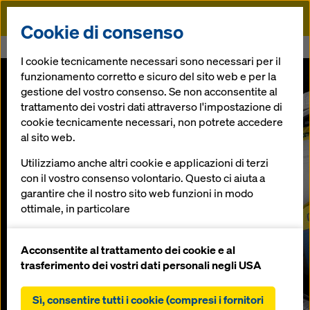
Doka
Cookie di consenso
Doka
Shop online
I cookie tecnicamente necessari sono necessari per il
funzionamento corretto e sicuro del sito web e per la
gestione del vostro consenso. Se non acconsentite al
trattamento dei vostri dati attraverso l'impostazione di
cookie tecnicamente necessari, non potrete accedere
al sito web.
Utilizziamo anche altri cookie e applicazioni di terzi
con il vostro consenso volontario. Questo ci aiuta a
garantire che il nostro sito web funzioni in modo
ottimale, in particolare
migliorare continuamente la funzionalità del
nostro sito web (cookie funzionali e statistici),
Acconsentite al trattamento dei cookie e al
facilitare un processo di acquisto senza problemi
... un passo da
trasferimento dei vostri dati personali negli USA
nell'online shop Doka (cookie funzionali e
statistici),
Sì, consentire tutti i cookie (compresi i fornitori