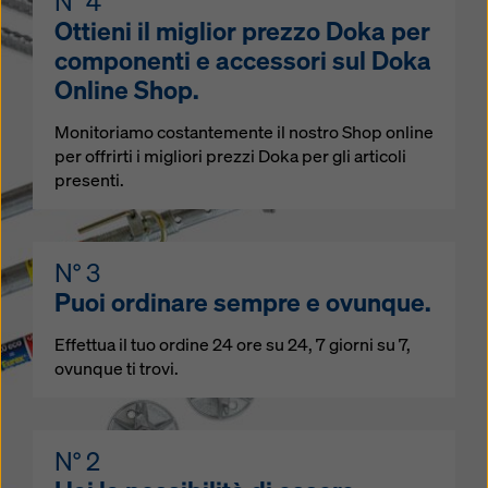
N° 4
modificando le vostre
impostazioni dei cookie
Ottieni il miglior prezzo Doka per
cliccando su impostazioni dei cookie in fondo a questo
sito web e utilizzando le caselle di controllo
componenti e accessori sul Doka
corrispondenti. Potete revocare il vostro consenso in
Online Shop.
qualsiasi momento, con effetto futuro e senza
indicarne il motivo, cliccando su
impostazioni cookie
Monitoriamo costantemente il nostro Shop online
in fondo a questo sito web.
per offrirti i migliori prezzi Doka per gli articoli
presenti.
Potete trovare ulteriori informazioni sui nostri cookie
nella nostra informativa sulla privacy
. Vi offriamo
inoltre la possibilità di selezionare i vostri cookie
(impostazioni avanzate dei cookie).
N° 3
Puoi ordinare sempre e ovunque.
Effettua il tuo ordine 24 ore su 24, 7 giorni su 7,
ovunque ti trovi.
N° 2