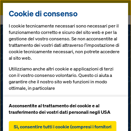
Doka
Cookie di consenso
Doka
Register now to the Doka Online Shop
I cookie tecnicamente necessari sono necessari per il
funzionamento corretto e sicuro del sito web e per la
gestione del vostro consenso. Se non acconsentite al
trattamento dei vostri dati attraverso l'impostazione di
cookie tecnicamente necessari, non potrete accedere
al sito web.
Utilizziamo anche altri cookie e applicazioni di terzi
con il vostro consenso volontario. Questo ci aiuta a
garantire che il nostro sito web funzioni in modo
ottimale, in particolare
Risparmia tempo e costi:
Acquista online
migliorare continuamente la funzionalità del
nostro sito web (cookie funzionali e statistici),
Acconsentite al trattamento dei cookie e al
componenti ed
facilitare un processo di acquisto senza problemi
trasferimento dei vostri dati personali negli USA
nell'online shop Doka (cookie funzionali e
accessori per
statistici),
Sì, consentire tutti i cookie (compresi i fornitori