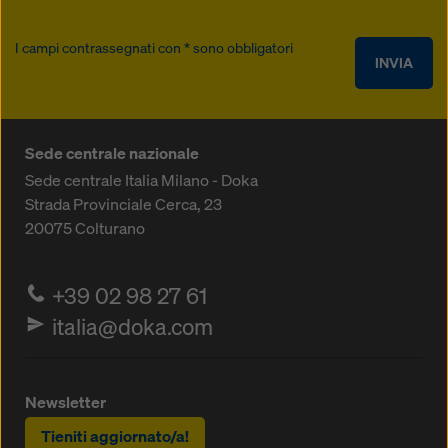
I campi contrassegnati con * sono obbligatori
INVIA
Sede centrale nazionale
Sede centrale Italia Milano - Doka
Strada Provinciale Cerca, 23
20075
Colturano
+39 02 98 27 61
italia@doka.com
Newsletter
Tieniti aggiornato/a!