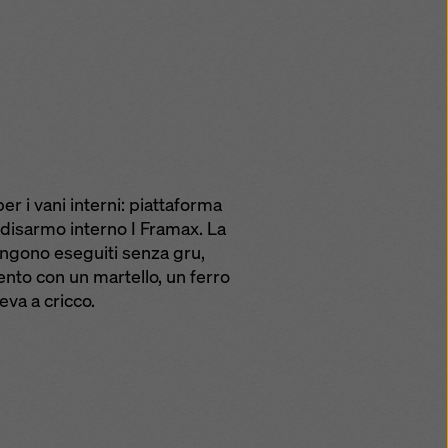
r i vani interni: piattaforma
i disarmo interno I Framax. La
engono eseguiti senza gru,
ento con un martello, un ferro
va a cricco.