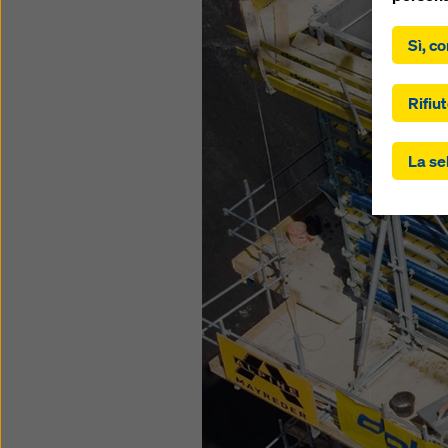
Facendo 
acconsen
Sì, co
“Accetta
controll
gli Stat
Rifiut
trasferi
ai sensi
La se
dell'art
Potrebbe
soggetti
controll
questo. 
“Rifiuta
impostaz
controll
momento,
imposta
Potete t
sulla pr
(impost