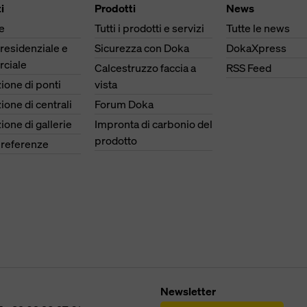
i
Prodotti
News
e
Tutti i prodotti e servizi
Tutte le news
 residenziale e
Sicurezza con Doka
DokaXpress
ciale
Calcestruzzo faccia a
RSS Feed
ione di ponti
vista
ione di centrali
Forum Doka
ione di gallerie
Impronta di carbonio del
prodotto
e referenze
Newsletter