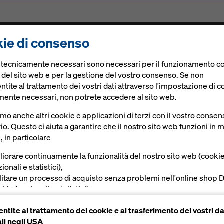
ie di consenso
odotti
Soluzioni digitali
News
Lavora con noi
e tecnicamente necessari sono necessari per il funzionamento co
nterni
 del sito web e per la gestione del vostro consenso. Se non
tite al trattamento dei vostri dati attraverso l'impostazione di c
mente necessari, non potrete accedere al sito web.
a
amo anche altri cookie e applicazioni di terzi con il vostro conse
io. Questo ci aiuta a garantire che il nostro sito web funzioni in
per vani interni
, in particolare
liorare continuamente la funzionalità del nostro sito web (cooki
ani interni
ionali e statistici),
ilitare un processo di acquisto senza problemi nell'online shop 
kie funzionali e statistici),
vire all'utente una pubblicità appropriata su determinate piatta
Manuali, Documenti & Video
ntite al trattamento dei cookie e al trasferimento dei vostri da
okie di marketing).
li negli USA