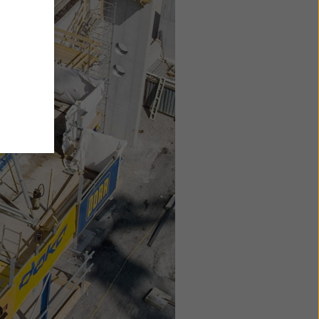
u
i
zi come
he
atezza
ensi
ano
i
do su
le di
mativa
ie