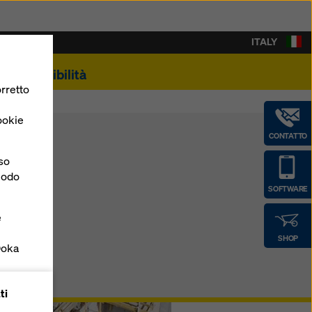
ITALY
Sostenibilità
rretto
ookie
CONTATTO
nso
 modo
SOFTWARE
e
SHOP
Doka
forme
ti