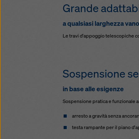
Grande adattabi
a qualsiasi larghezza van
Le travi d'appoggio telescopiche 
Sospensione se
in base alle esigenze
Sospensione pratica e funzionale al
arresto a gravità senza ancoran
testa rampante per il piano d'