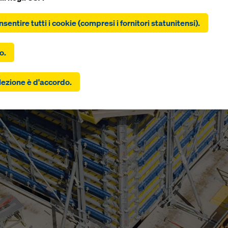
clic su “Consenti tutti i cookie (inclusi i fornitori statunitensi)”,
tite all'installazione e all'utilizzo di tutti i cookie. Facendo clic s
nsentire tutti i cookie (compresi i fornitori statunitensi).
 selezionati”, si acconsente ai cookie selezionati con le caselle d
o. Ciò può comportare anche il trasferimento di dati in paesi ter
i Uniti. Se le impostazioni selezionate includono anche fornitori c
o.
scono i dati a paesi terzi in cui non esiste una decisione di adegu
 dell'articolo 45 del GDPR e non esistono garanzie adeguate ai s
lezione è d'accordo.
icolo 46 del GDPR, il vostro consenso si estende anche a questo.
 esserci il rischio che i vostri dati trasmessi in questo modo si
 all'accesso da parte delle autorità di questi paesi terzi a scopo d
o e monitoraggio e che non esistano rimedi legali efficaci contro
Potete rifiutare tutti i cookie che richiedono il consenso cliccan
” o modificando le vostre
impostazioni dei cookie
cliccando su
ioni dei cookie in fondo a questo sito web e utilizzando le casel
o corrispondenti. Potete revocare il vostro consenso in qualsiasi
 con effetto futuro e senza indicarne il motivo, cliccando su
zioni cookie
in fondo a questo sito web.
rovare ulteriori informazioni sui nostri cookie
nella nostra infor
ivacy
. Vi offriamo inoltre la possibilità di selezionare i vostri cook
azioni avanzate dei cookie).