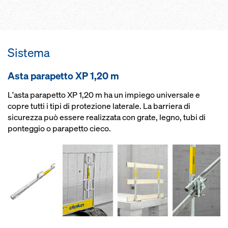
supplementare appositamente
grazie alla struttura logica
studiato
semplifica la maneggevolezza
con soli due tipi di montanti
grazie alla struttura stabile e
risponde perfettamente a tutte le
leggera
Sistema
esigenze e non siete quindi
grazie ai pezzi imperdibili, con
costretti a tenere a disposizione
un’ulteriore riduzione dei costi
vari tipi di montanti
Asta para­petto XP 1,20 m
L'asta parapetto XP 1,20 m ha un impiego universale e
copre tutti i tipi di protezione laterale. La barriera di
sicurezza può essere realizzata con grate, legno, tubi di
ponteggio o parapetto cieco.