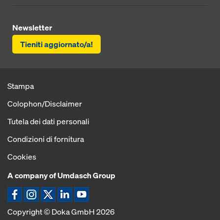
Newsletter
Tieniti aggiornato/a!
Stampa
Colophon/Disclaimer
Tutela dei dati personali
Condizioni di fornitura
Cookies
A company of Umdasch Group
Icona Facebook
Icona Instagram
Icona X
Icona LinkedIn
Icona YouTube
Copyright © Doka GmbH 2026