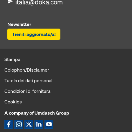
italia@doka.com
Newsletter
Tieniti aggiornato/a!
Stampa
Colophon/Disclaimer
Tutela dei dati personali
Condizioni di fornitura
Cookies
A company of Umdasch Group
Icona Facebook
Icona Instagram
Icona X
Icona LinkedIn
Icona YouTube