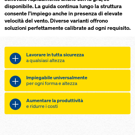
disponibile. La guida continua lungo la struttura
consente l'impiego anche in pre­senza di elevate
velocità del vento. Diverse varianti offrono
soluzioni perfettamente calibrate ad ogni requisito.
Lavorare in tutta sicurezza
a qualsiasi altezza
protezione del personale dalle
Impiegabile universalmente
cadute, dal vento e dalle
per ogni forma e altezza
intemperie grazie alla copertura
completa
adattabile a ogni tipo di pianta
Aumentare la produttività
traslazione sicura anche con
grazie all'intelligente sistema
e ridurre i costi
elevate velocità del vento grazie al
modulare
collegamento continuo con la
per facciate con inclinazioni
maggiore produttività grazie alla
struttura
variabili e costanti grazie agli
sensazione di maggiore sicurezza
protezione contro la caduta di
appoggi su sola­io regolabili