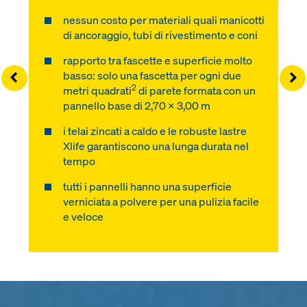
nessun costo per materiali quali manicotti
di ancoraggio, tubi di rivestimento e coni
rapporto tra fascette e superficie molto
Left
Ri
basso: solo una fascetta per ogni due
2
metri quadrati
di parete formata con un
pannello base di 2,70 x 3,00 m
i telai zincati a caldo e le robuste lastre
Xlife garantiscono una lunga durata nel
tempo
tutti i pannelli hanno una superficie
verniciata a polvere per una pulizia facile
e veloce