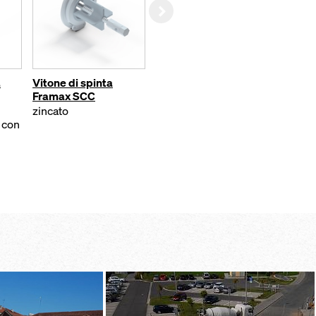
Right
.
Vitone di spinta
Ghigliottina per
Angolo
Framax SCC
pompa D125 SCC
Xlife
zincato
zincato
zincato
o con
polver