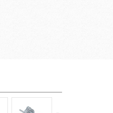
n verticale, grazie al
are che as­sicura una
avoro sicura su tutti i
tibilità
e pas­serelle Doka
ta delle viti nel
razie all'avvitamento
aneggevole e sicura
pannello
ci acces­sori come le
i di finitura grazie
i sostegno, i
dinata del tela­io nel
 movimentazione, l'asta
ecc.