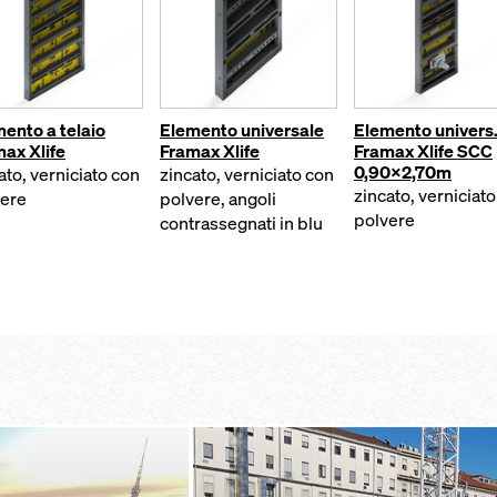
ento a telaio
Elemento universale
Elemento univers
ax Xlife
Framax Xlife
Framax Xlife SCC
0,90x2,70m
ato, verniciato con
zincato, verniciato con
zincato, verniciat
vere
polvere, angoli
polvere
contrassegnati in blu