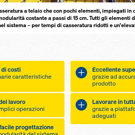
­seratura a tela­io che con pochi elementi, impiegati in o
ularità costante a pas­si di 15 cm. Tutti gli elementi d
el sistema – per tempi di cas­seratura ridotti e un'elev
 di costi
Eccellente supe
narie caratteristiche
grazie ad accura
prodotto
 d'uso grazie
superficie di 
del lavoro
Lavorare in tutt
ità di lavorazione e
grazie al panne
mplici operazioni
grazie a piattaf
 estremamente
rivestimento p
adeguati
giunzioni unif
ra ridotti grazie
acile progettazione
 costose
combinazione 
acces­si sicuri
e tra gli ancoranti
 modularità del sistema