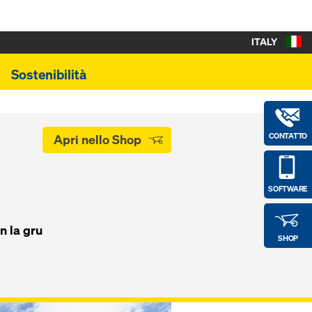
ITALY
Sostenibilità
CONTATTO
Apri nello Shop
SOFTWARE
on la gru
SHOP