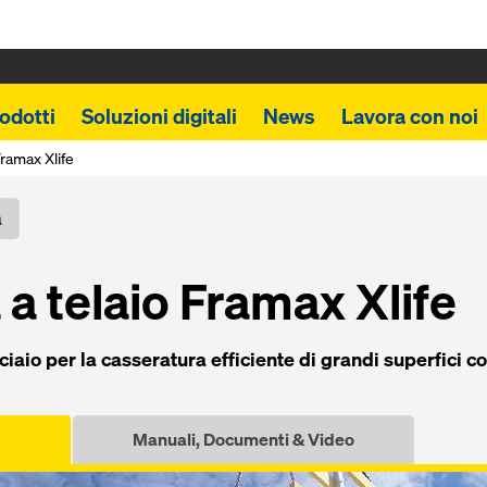
odotti
Soluzioni digitali
News
Lavora con noi
ramax Xlife
a
a tela­io Framax Xlife
cia­io per la cas­seratura efficiente di grandi superfici c
Manuali, Documenti & Video