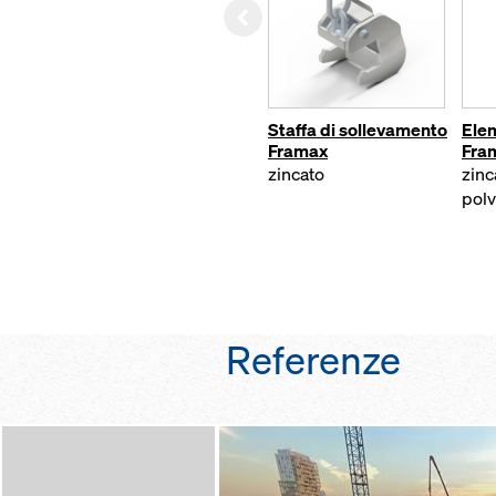
Left
Staffa di sollevamento
Elem
Framax
Fram
zincato
zinc
pol
Referenze