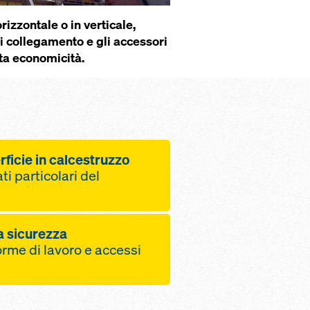
rizzontale o in verticale,
i collegamento e gli acces­sori
ata economicità.
rficie in calcestruzzo
ti particolari del
calcestruzzo pulita
a sicurezza
llo Xlife con
orme di lavoro e acces­si
lastico
ormi anche con
di elementi in
 con il sistema di