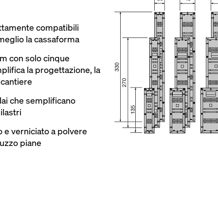
ttamente compatibili
 meglio la cassaforma
 cm con solo cinque
lifica la progettazione, la
 cantiere
telai che semplificano
ilastri
to e verniciato a polvere
ruzzo piane