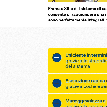
Framax Xlife è il sistema di cas
consente di raggiungere una mod
sono perfettamente integrati n
Efficiente in termini
grazie alle straordi
del sistema
elevata frequenza
Esecuzione rapida 
all'eccellente qual
grazie a poche e se
al pannello Xlife
duraturo
tempi di cas­seratu
Maneggevolezza e f
ridotto numero di
alle grandi distanz
grazie alla pratica