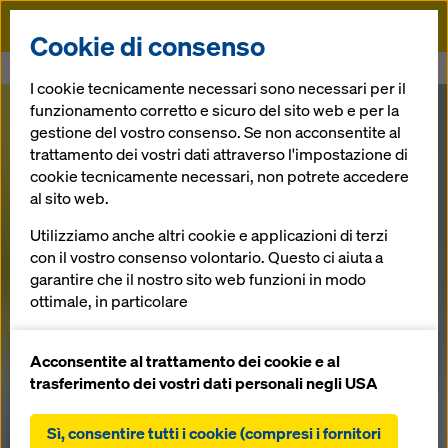
Doka
Cookie di consenso
Doka
Registrazione | Grazie
I cookie tecnicamente necessari sono necessari per il
funzionamento corretto e sicuro del sito web e per la
gestione del vostro consenso. Se non acconsentite al
trattamento dei vostri dati attraverso l'impostazione di
cookie tecnicamente necessari, non potrete accedere
al sito web.
Grazie per il vostro interesse.
Utilizziamo anche altri cookie e applicazioni di terzi
con il vostro consenso volontario. Questo ci aiuta a
Controllate la vostra casella di posta
garantire che il nostro sito web funzioni in modo
ottimale, in particolare
per ricevere il link per il download
gratuito.
migliorare continuamente la funzionalità del
nostro sito web (cookie funzionali e statistici),
Acconsentite al trattamento dei cookie e al
facilitare un processo di acquisto senza problemi
trasferimento dei vostri dati personali negli USA
nell'online shop Doka (cookie funzionali e
statistici),
Sì, consentire tutti i cookie (compresi i fornitori