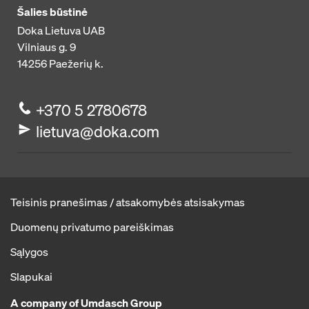
Šalies būstinė
Doka Lietuva UAB
Vilniaus g. 9
14256
Paežerių k.
+370 5 2780678
lietuva@doka.com
Teisinis pranešimas / atsakomybės atsisakymas
Duomenų privatumo pareiškimas
Sąlygos
Slapukai
A company of Umdasch Group