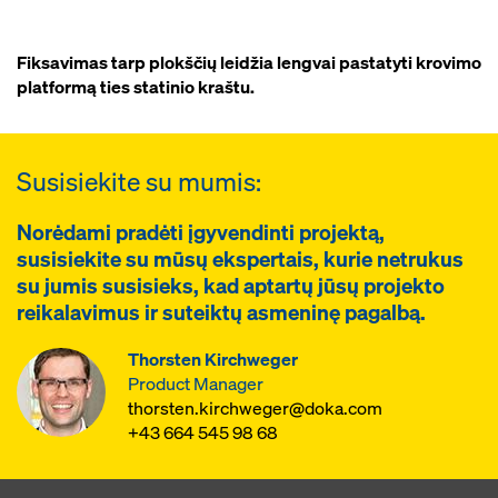
Fiksavimas tarp plokščių leidžia lengvai pastatyti krovimo
platformą ties statinio kraštu.
Susisiekite su mumis:
Norėdami pradėti įgyvendinti projektą,
susisiekite su mūsų ekspertais, kurie netrukus
su jumis susisieks, kad aptartų jūsų projekto
reikalavimus ir suteiktų asmeninę pagalbą.
Thorsten Kirchweger
Product Manager
thorsten.kirchweger@doka.com
+43 664 545 98 68