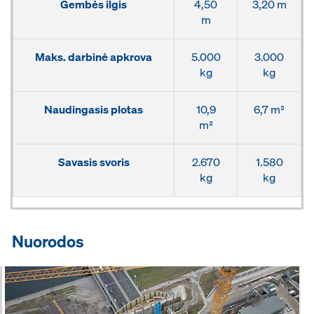
Gembės ilgis
4,50
3,20 m
m
Maks. darbinė apkrova
5.000
3.000
kg
kg
Naudingasis plotas
10,9
6,7 m²
m²
Savasis svoris
2.670
1.580
kg
kg
Nuorodos