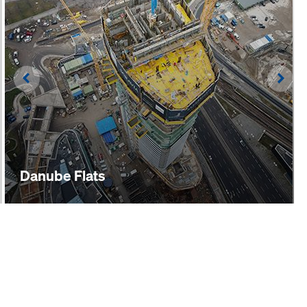
Left
Righ
Danube Flats
Open