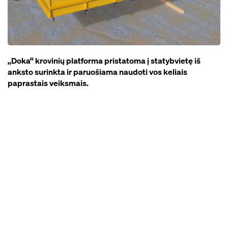
„Doka“ krovinių platforma pristatoma į statybvietę iš
anksto surinkta ir paruošiama naudoti vos keliais
paprastais veiksmais.
Open