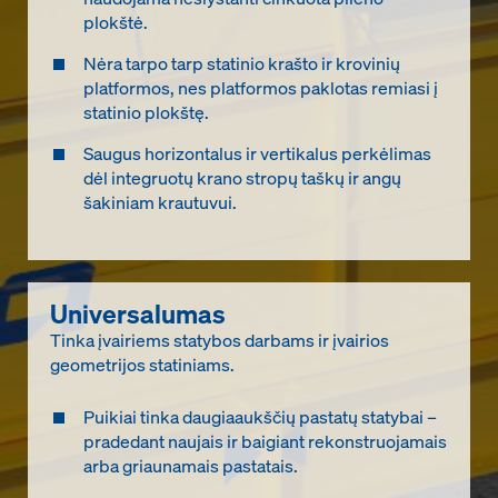
plokštė.
Nėra tarpo tarp statinio krašto ir krovinių
platformos, nes platformos paklotas remiasi į
statinio plokštę.
Saugus horizontalus ir vertikalus perkėlimas
dėl integruotų krano stropų taškų ir angų
šakiniam krautuvui.
Universalumas
Tinka įvairiems statybos darbams ir įvairios
geometrijos statiniams.
Puikiai tinka daugiaaukščių pastatų statybai –
pradedant naujais ir baigiant rekonstruojamais
arba griaunamais pastatais.