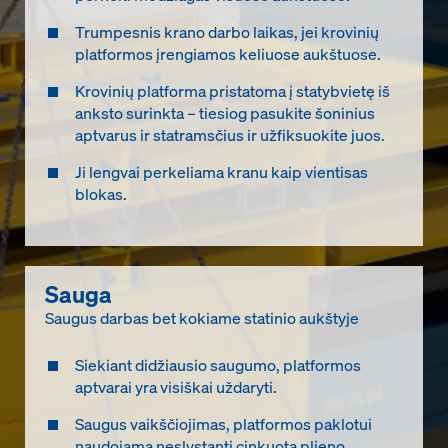
Trumpesnis krano darbo laikas, jei krovinių
platformos įrengiamos keliuose aukštuose.
Krovinių platforma pristatoma į statybvietę iš
anksto surinkta – tiesiog pasukite šoninius
aptvarus ir statramsčius ir užfiksuokite juos.
Ji lengvai perkeliama kranu kaip vientisas
blokas.
Sauga
Saugus darbas bet kokiame statinio aukštyje
Siekiant didžiausio saugumo, platformos
aptvarai yra visiškai uždaryti.
Saugus vaikščiojimas, platformos paklotui
naudojama neslystanti cinkuota plieno