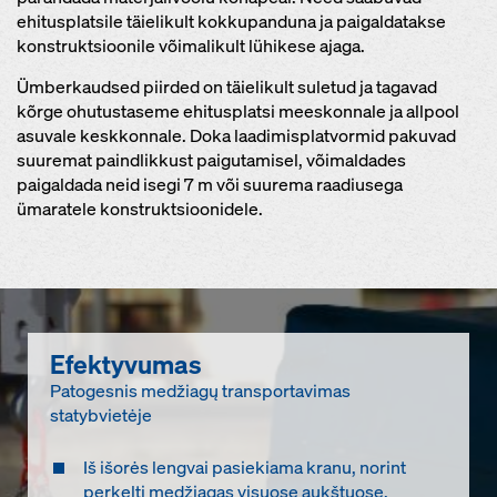
ehitusplatsile täielikult kokkupanduna ja paigaldatakse
konstruktsioonile võimalikult lühikese ajaga.
Ümberkaudsed piirded on täielikult suletud ja tagavad
kõrge ohutustaseme ehitusplatsi meeskonnale ja allpool
asuvale keskkonnale. Doka laadimisplatvormid pakuvad
suuremat paindlikkust paigutamisel, võimaldades
paigaldada neid isegi 7 m või suurema raadiusega
ümaratele konstruktsioonidele.
Efektyvumas
Patogesnis medžiagų transportavimas
statybvietėje
Iš išorės lengvai pasiekiama kranu, norint
perkelti medžiagas visuose aukštuose.