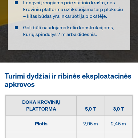
Lengvai įrengiama prie statinio krašto, nes
krovinių platforma užfiksuojama tarp plokščių
– kitas būdas yra inkaruoti ją plokštėje.
Gali būti naudojama kelio konstrukcijoms,
kurių spindulys 7 m arba didesnis.
Turimi dydžiai ir ribinės eksploatacinės
apkrovos
DOKA KROVINIŲ
PLATFORMA
5,0 T
3,0 T
Plotis
2,95 m
2,45 m