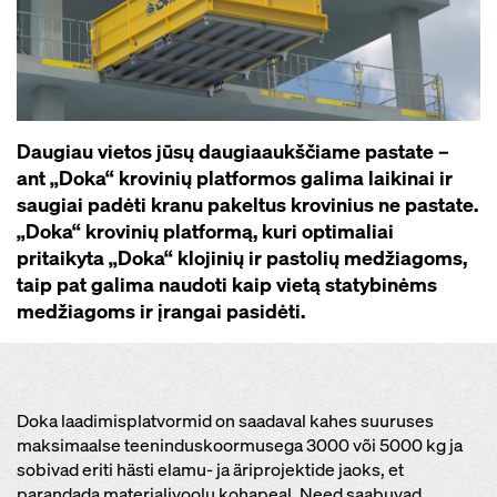
Daugiau vietos jūsų daugiaaukščiame pastate –
ant „Doka“ krovinių platformos galima laikinai ir
saugiai padėti kranu pakeltus krovinius ne pastate.
„Doka“ krovinių platformą, kuri optimaliai
pritaikyta „Doka“ klojinių ir pastolių medžiagoms,
taip pat galima naudoti kaip vietą statybinėms
medžiagoms ir įrangai pasidėti.
Doka laadimisplatvormid on saadaval kahes suuruses
maksimaalse teeninduskoormusega 3000 või 5000 kg ja
sobivad eriti hästi elamu- ja äriprojektide jaoks, et
parandada materjalivoolu kohapeal. Need saabuvad