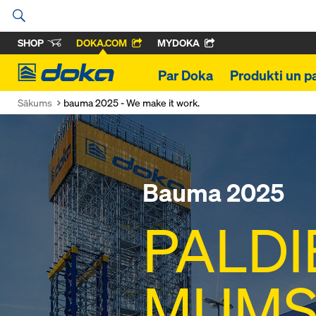
SHOP
DOKA.COM
MYDOKA
Doka
Par Doka
Produkti un p
Sākums
bauma 2025 - We make it work.
Bauma 2025
PALDI
MUMS