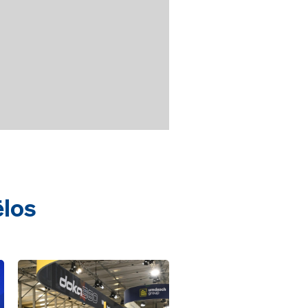
ēlos
Open