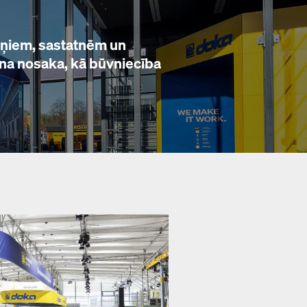
dņiem, sastatnēm un
una nosaka, kā būvniecība