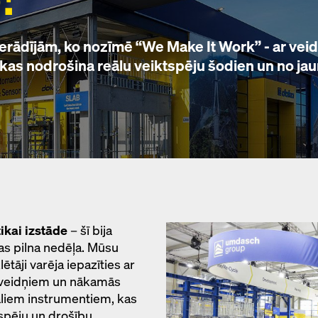
rādījām, ko nozīmē “We Make It Work” - ar vei
, kas nodrošina reālu veiktspēju šodien un no ja
ikai izstāde
– šī bija
kas pilna nedēļa. Mūsu
āji varēja iepazīties ar
 veidņiem un nākamās
āliem instrumentiem, kas
tspēju un drošību.