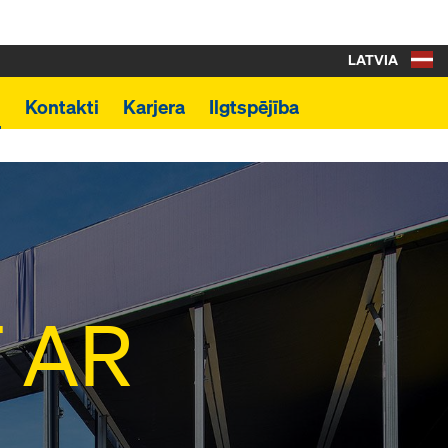
LATVIA
i
Kontakti
Karjera
Ilgtspējība
T AR