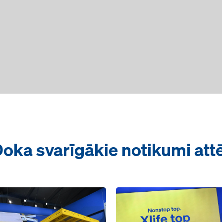
oka svarīgākie notikumi att
Open
Open