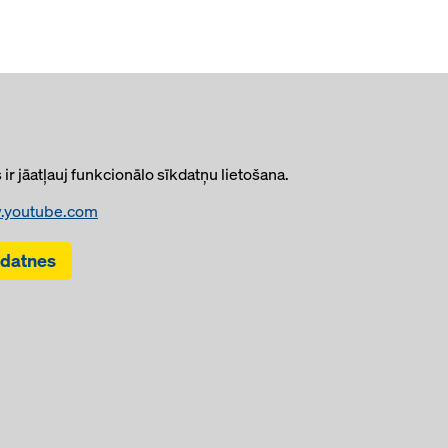
ir jāatļauj funkcionālo sīkdatņu lietošana.
.youtube.com
kdatnes