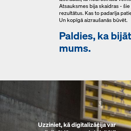
Atsauksmes bija skaidras - šie 
rezultātus. Kas to padarīja patie
Un kopīgā aizraušanās būvēt.
Paldies, ka bijā
mums.
Uzziniet, kā digitalizācija var