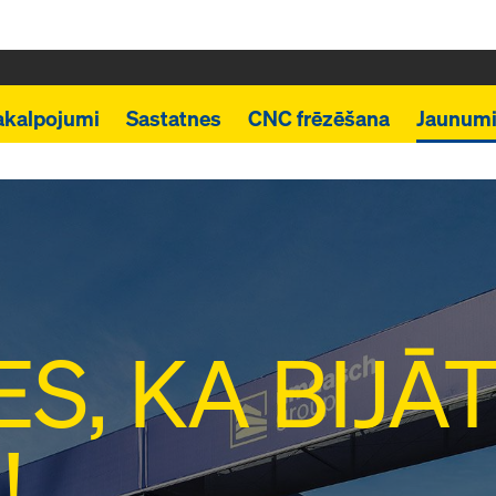
akalpojumi
Sastatnes
CNC frēzēšana
Jaunum
ES, KA BIJĀ
!