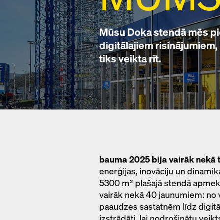
Mūsu Doka stendā mēs pie
digitālajiem risinājumiem
tiks veikta rīt.
bauma 2025 bija vairāk nekā t
enerģijas, inovāciju un dinami
5300 m² plašajā stendā apmeklēt
vairāk nekā 40 jaunumiem: no
paaudzes sastatnēm līdz digit
izstrādāti, lai nodrošinātu veik