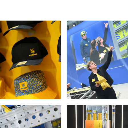
Open
Open
Open
Open