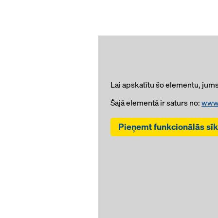
Lai apskatītu šo elementu, jums 
Šajā elementā ir saturs no:
www
Pieņemt funkcionālās sī