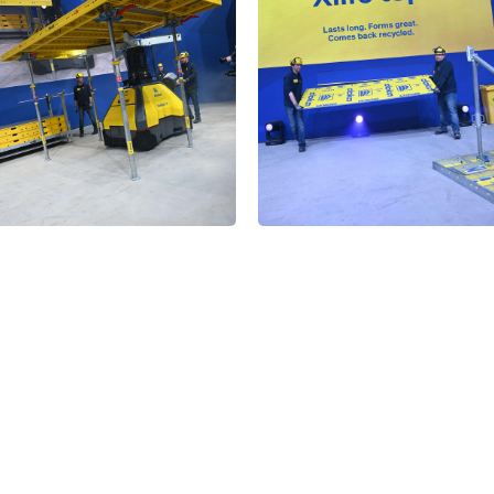
Open
Open