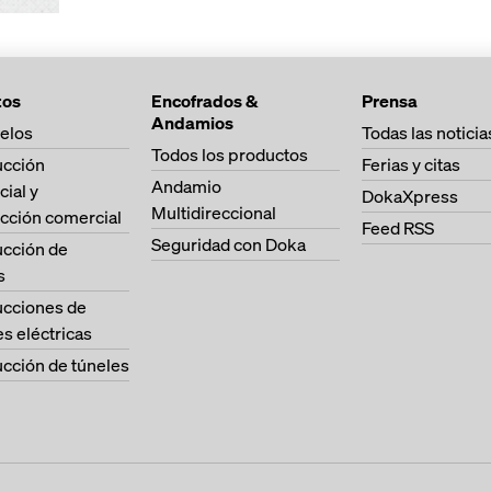
tos
Encofrados &
Prensa
Andamios
elos
Todas las noticia
Todos los productos
ucción
Ferias y citas
Andamio
cial y
DokaXpress
Multidireccional
cción comercial
Feed RSS
Seguridad con Doka
ucción de
s
ucciones de
es eléctricas
cción de túneles