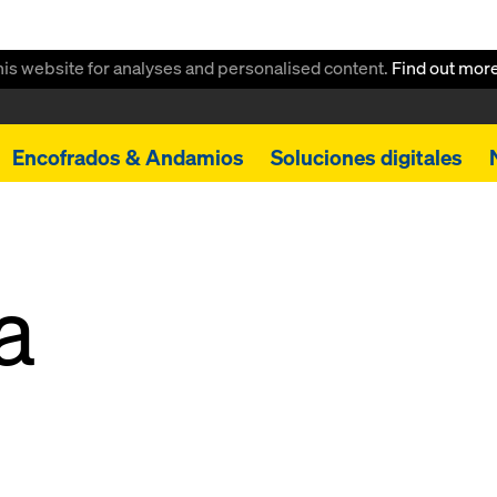
this website for analyses and personalised content.
Find out mor
Encofrados & Andamios
Soluciones digitales
a