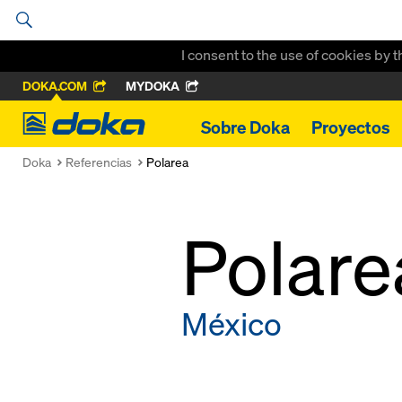
I consent to the use of cookies by 
DOKA.COM
MYDOKA
Doka
Sobre Doka
Proyectos
Doka
Referencias
Polarea
Polare
México