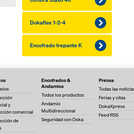
Dokaflex 1-2-4
Encofrado trepante K
tos
Encofrados &
Prensa
Andamios
elos
Todas las noticia
Todos los productos
ucción
Ferias y citas
Andamio
cial y
DokaXpress
Multidireccional
cción comercial
Feed RSS
Seguridad con Doka
ucción de
s