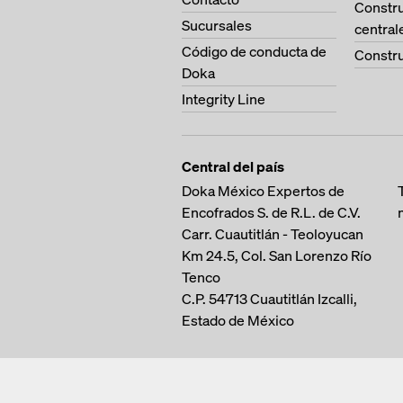
Constr
Sucursales
central
Código de conducta de
Constru
Doka
Integrity Line
Central del país
Doka México Expertos de
Encofrados S. de R.L. de C.V.
Carr. Cuautitlán - Teoloyucan
Km 24.5, Col. San Lorenzo
Río
Tenco
C.P. 54713
Cuautitlán Izcalli,
Estado de México