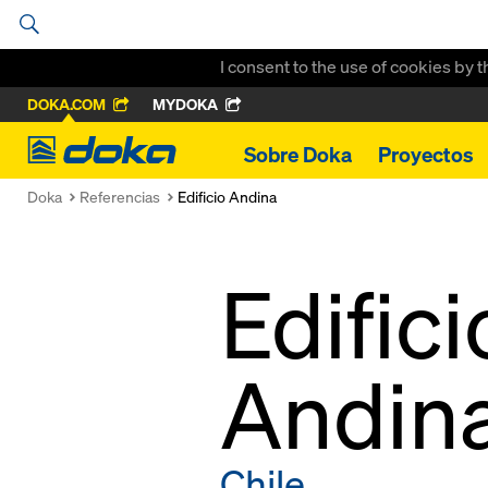
I consent to the use of cookies by 
DOKA.COM
MYDOKA
Doka
Sobre Doka
Proyectos
Doka
Referencias
Edificio Andina
Edific
Andin
Chile