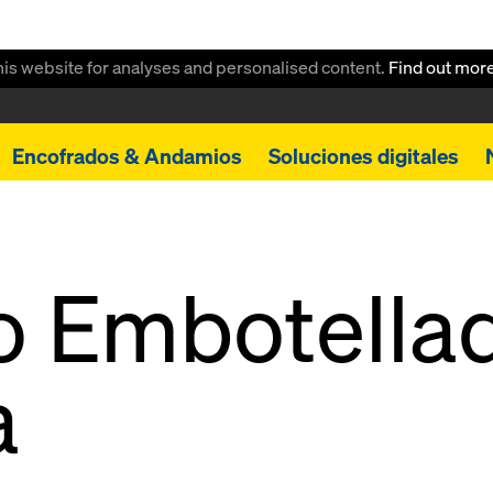
this website for analyses and personalised content.
Find out mor
Encofrados & Andamios
Soluciones digitales
io Embotella
a