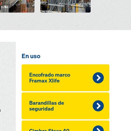
En uso
Encofrado marco
Framax Xlife
Barandillas de
seguridad
s
Cimbra Staxo 40