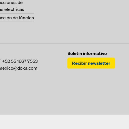
ucciones de
es eléctricas
cción de túneles
Boletín informativo
T
+52 55 1667 7553
Recibir newsletter
mexico@doka.com