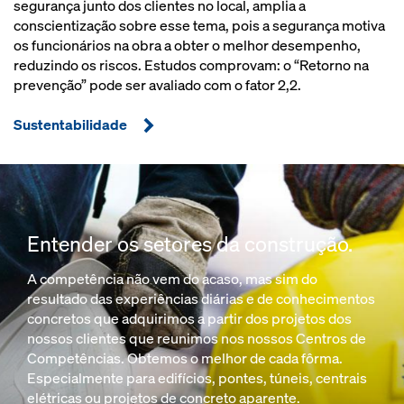
segurança junto dos clientes no local, amplia a
conscientização sobre esse tema, pois a segurança motiva
os funcionários na obra a obter o melhor desempenho,
reduzindo os riscos. Estudos comprovam: o “Retorno na
prevenção” pode ser avaliado com o fator 2,2.
Sustentabilidade
Entender os setores da construção.
A competência não vem do acaso, mas sim do
resultado das experiências diárias e de conhecimentos
concretos que adquirimos a partir dos projetos dos
nossos clientes que reunimos nos nossos Centros de
Competências. Obtemos o melhor de cada fôrma.
Especialmente para edifícios, pontes, túneis, centrais
elétricas ou projetos de concreto aparente.