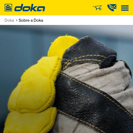
Doka
Doka
Sobre a Doka