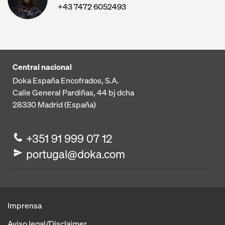
+43 7472 6052493
Central nacional
Doka España Encofrados, S.A.
Calle General Pardiñas, 44 bj dcha
28330
Madrid (España)
+351 91 999 07 12
portugal@doka.com
Imprensa
Aviso legal/Disclaimer