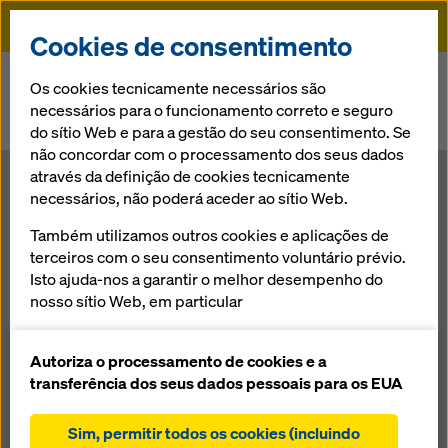
Doka
Cookies de consentimento
Doka
Notícias
Os cookies tecnicamente necessários são
necessários para o funcionamento correto e seguro
Muskrat Falls - Doka como parceiro para o maior projeto de
do sítio Web e para a gestão do seu consentimento. Se
construção no Canadá
não concordar com o processamento dos seus dados
através da definição de cookies tecnicamente
Muskrat Falls -
necessários, não poderá aceder ao sítio Web.
Também utilizamos outros cookies e aplicações de
Doka como
terceiros com o seu consentimento voluntário prévio.
Isto ajuda-nos a garantir o melhor desempenho do
parceiro para o
nosso sítio Web, em particular
melhorar continuamente a funcionalidade do
maior projeto
nosso sítio Web (cookies funcionais e
Autoriza o processamento de cookies e a
estatísticos),
transferência dos seus dados pessoais para os EUA
facilitar um processo de compra sem problemas
de construção
ao utilizar a loja online Doka (cookies funcionais e
Sim, permitir todos os cookies (incluindo