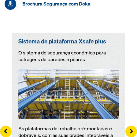
Brochura Segurança com Doka
Sistema de plataforma Xsafe plus
O sistema de segurança económico para
cofragens de paredes e pilares
Open
As plataformas de trabalho pré-montadas e
Left
Ri
dobráveis, com as suas grades integráveis à