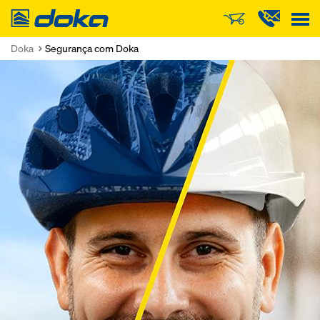
Doka
Doka
Segurança com Doka