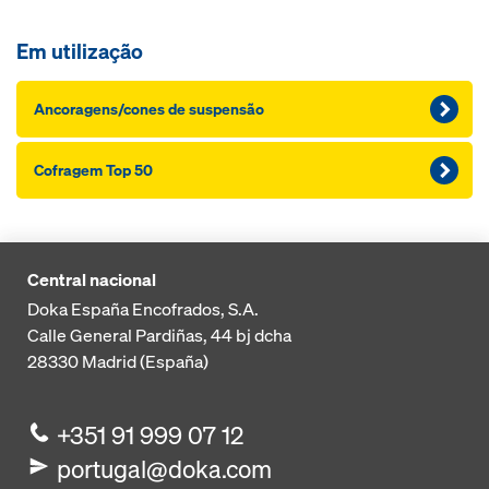
Em utilização
Ancoragens/cones de suspensão
Cofragem Top 50
Central nacional
Doka España Encofrados, S.A.
Calle General Pardiñas, 44 bj dcha
28330
Madrid (España)
+351 91 999 07 12
portugal@doka.com