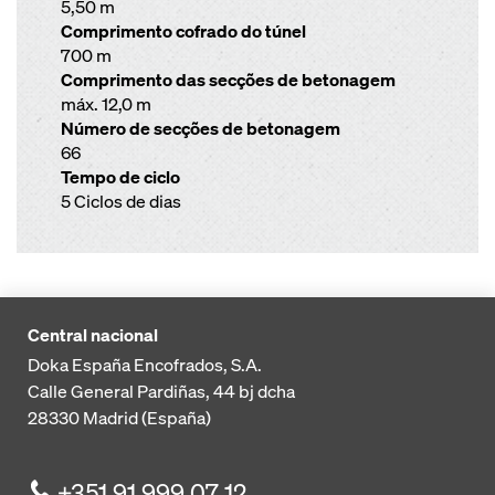
5,50 m
Comprimento cofrado do túnel
700 m
Comprimento das secções de betonagem
máx. 12,0 m
Número de secções de betonagem
66
Tempo de ciclo
5 Ciclos de dias
Central nacional
Doka España Encofrados, S.A.
Calle General Pardiñas, 44 bj dcha
28330
Madrid (España)
+351 91 999 07 12