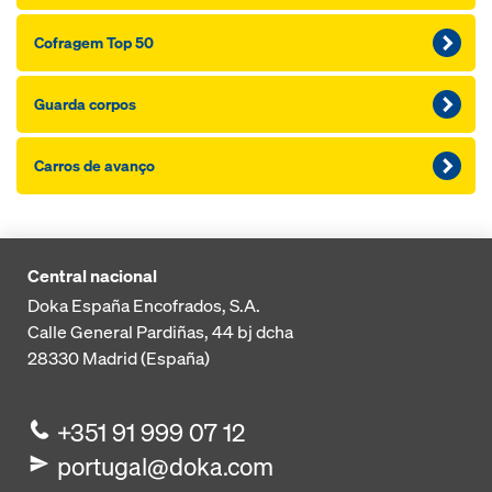
Cofragem Top 50
Guarda corpos
Carros de avanço
Central nacional
Doka España Encofrados, S.A.
Calle General Pardiñas, 44 bj dcha
28330
Madrid (España)
+351 91 999 07 12
portugal@doka.com