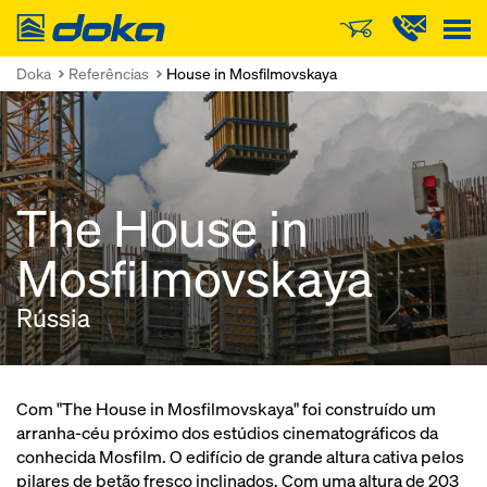
Doka
Doka
Referências
House in Mosfilmovskaya
The House in
Mosfilmovskaya
Rússia
Com "The House in Mosfilmovskaya" foi construído um
arranha-céu próximo dos estúdios cinematográficos da
conhecida Mosfilm. O edifício de grande altura cativa pelos
pilares de betão fresco inclinados. Com uma altura de 203