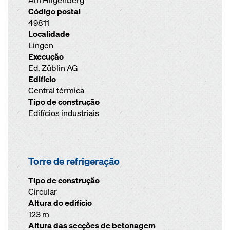
Am Hilgenberg
Código postal
49811
Localidade
Lingen
Execução
Ed. Züblin AG
Edifício
Central térmica
Tipo de construção
Edifícios industriais
Torre de refrigeração
Tipo de construção
Circular
Altura do edifício
123 m
Altura das secções de betonagem