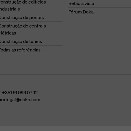
construção de edifícios
Betão à vista
industriais
Fórum Doka
Construção de pontes
Construção de centrais
elétricas
Construção de túneis
Todas as referências
T
+351 91 999 07 12
portugal@doka.com