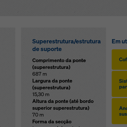
 (definições avançadas de cookies).
Superestrutura/estrutura
Em ut
de suporte
Co
Comprimento da ponte
(superestrutura)
687 m
Largura da ponte
Sis
par
(superestrutura)
15,30 m
Altura da ponte (até bordo
superior superestrutura)
An
su
70 m
Forma da secção