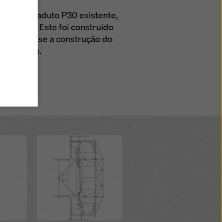
stá a
ente ao viaduto P30 existente,
itar os
e 70 m. Este foi construído
de
aíses
o realizou-se a construção do
írem
ros mistos.
exista
guardas
bém se
 forma
ses
sos
m
es de
Open
 Web e
u
m
io
ítica