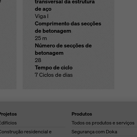
e
transversal da estrutura
de aço
Viga I
Comprimento das secções
de betonagem
25 m
Número de secções de
betonagem
28
Tempo de ciclo
7 Ciclos de dias
Projetos
Produtos
Edifícios
Todos os produtos e serviços
Construção residencial e
Segurança com Doka