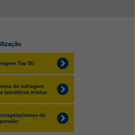
ilização
fragem Top 50
tema de cofragem
a tabuleiros mistos
coragens/cones de
spensão