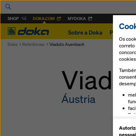
SHOP
DOKA.COM
MYDOKA
Cook
Doka
Sobre a Doka
Projetos
Os cook
Doka
Referências
Viaduto Auenbach
correto
concord
cookies
Viadu
Também 
consent
desempe
mel
Áustria
fun
fac
Dok
ser
Autoriz
pla
pessoai