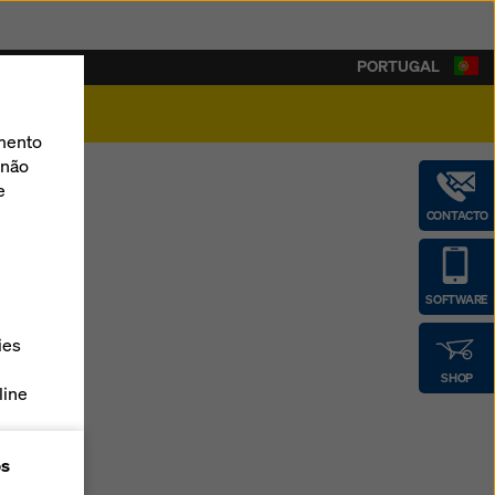
PORTUGAL
amento
 não
e
CONTACTO
SOFTWARE
ies
SHOP
line
as
os