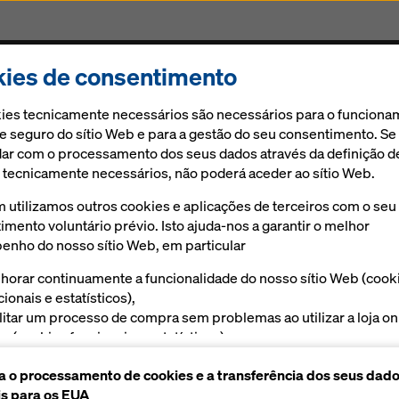
ies de consentimento
Produtos
Soluções digitais
Notícias
ies tecnicamente necessários são necessários para o funcion
 e seguro do sítio Web e para a gestão do seu consentimento. Se
ar com o processamento dos seus dados através da definição d
 tecnicamente necessários, não poderá aceder ao sítio Web.
to Auenbach
utilizamos outros cookies e aplicações de terceiros com o seu
imento voluntário prévio. Isto ajuda-nos a garantir o melhor
nho do nosso sítio Web, em particular
horar continuamente a funcionalidade do nosso sítio Web (cook
cionais e estatísticos),
ilitar um processo de compra sem problemas ao utilizar a loja on
a (cookies funcionais e estatísticos),
vir-lhe, como utilizador, a publicidade adequada em determinad
a o processamento de cookies e a transferência dos seus dad
taformas (cookies de marketing).
s para os EUA