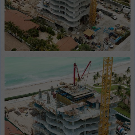
não existirem recursos legais eficazes contra isso.
Pode rejeitar todos os cookies que requerem
consentimento clicando em “Rejeitar” ou ajustando as
suas
configurações de cookies
clicando em definições
de cookies na parte inferior deste sítio Web e
utilizando as caixas de verificação correspondentes.
Pode revogar o seu consentimento em qualquer
altura, com efeitos futuros e sem indicar um motivo,
clicando em
configurações de cookies
na parte
Open
inferior deste sítio Web.
Pode encontrar mais informações sobre os nossos
cookies
na nossa política de privacidade
. Também lhe
oferecemos a opção de selecionar os seus cookies
(definições avançadas de cookies).