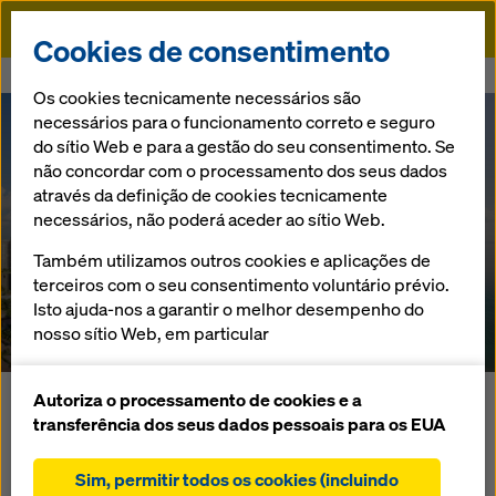
Doka
Cookies de consentimento
Doka
Referências
Regalia
Os cookies tecnicamente necessários são
necessários para o funcionamento correto e seguro
do sítio Web e para a gestão do seu consentimento. Se
não concordar com o processamento dos seus dados
através da definição de cookies tecnicamente
necessários, não poderá aceder ao sítio Web.
Também utilizamos outros cookies e aplicações de
Regalia
terceiros com o seu consentimento voluntário prévio.
Isto ajuda-nos a garantir o melhor desempenho do
EUA
nosso sítio Web, em particular
melhorar continuamente a funcionalidade do
nosso sítio Web (cookies funcionais e
Autoriza o processamento de cookies e a
A construção do Regalia Sunny Isles Beach, que será o
estatísticos),
transferência dos seus dados pessoais para os EUA
futuro edifício habitacional mais luxuoso no sul da Florida,
facilitar um processo de compra sem problemas
contou com o sistema Super Climber SCP, a cofragem
ao utilizar a loja online Doka (cookies funcionais e
Sim, permitir todos os cookies (incluindo
autotrepante mais rápida do mercado norteamericano.