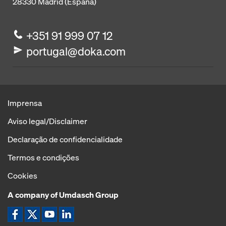
28330
Madrid (España)
+351 91 999 07 12
portugal@doka.com
Imprensa
Aviso legal/Disclaimer
Declaração de confidencialidade
Termos e condições
Cookies
A company of Umdasch Group
Ícone Facebook
Ícone X
Ícone YouTube
Ícone LinkedIn