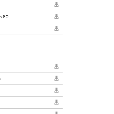
b 60
m