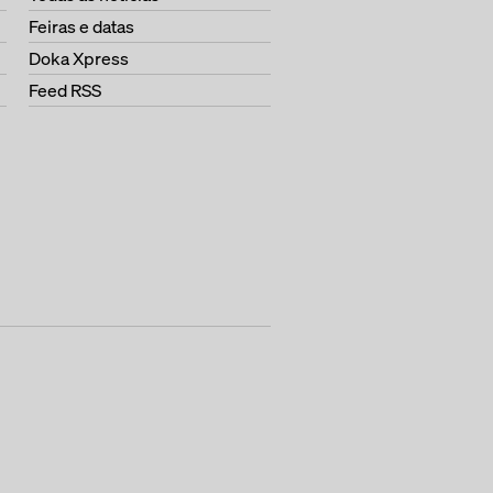
Feiras e datas
Doka Xpress
Feed RSS