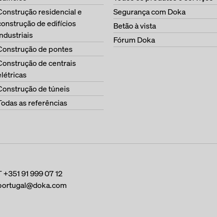
Construção residencial e
Segurança com Doka
construção de edifícios
Betão à vista
industriais
Fórum Doka
Construção de pontes
Construção de centrais
elétricas
Construção de túneis
Todas as referências
T
+351 91 999 07 12
portugal@doka.com