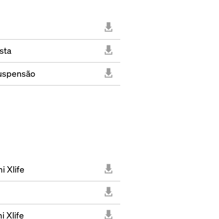
sta
suspensão
 Xlife
i Xlife