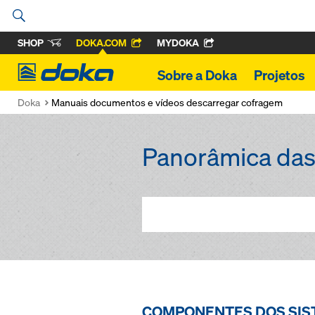
SHOP
DOKA.COM
MYDOKA
Doka
Sobre a Doka
Projetos
Doka
Manuais documentos e vídeos descarregar cofragem
Panorâmica das
COMPONENTES DOS SIS