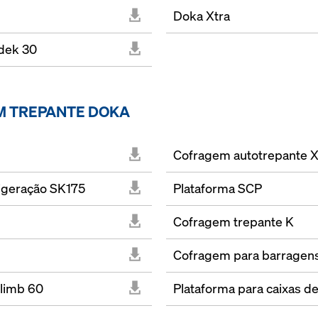
Doka Xtra
adek 30
M TREPANTE DOKA
Cofragem autotrepante X
rigeração SK175
Plataforma SCP
Cofragem trepante K
Cofragem para barragen
limb 60
Plataforma para caixas d