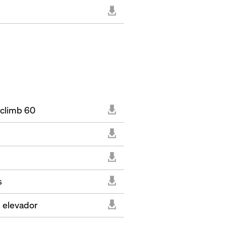
climb 60
s
e elevador