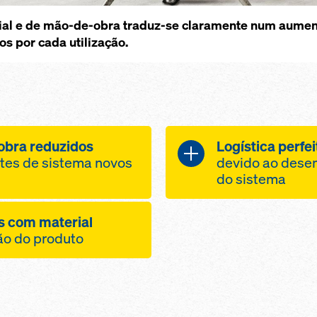
ial e de mão-de-obra traduz-se claramente num aument
os por cada utilização.
obra reduzidos
Logística perfei
tes de sistema novos
devido ao dese
do sistema
seus custos!
Vantagem em toda
s com material
umos significa
A base é const
ão do produto
iva economia de
componentes 
antásticas
a movimentação e
existentes
Redução do v
l claramente mais
menos
armazenament
 mesma