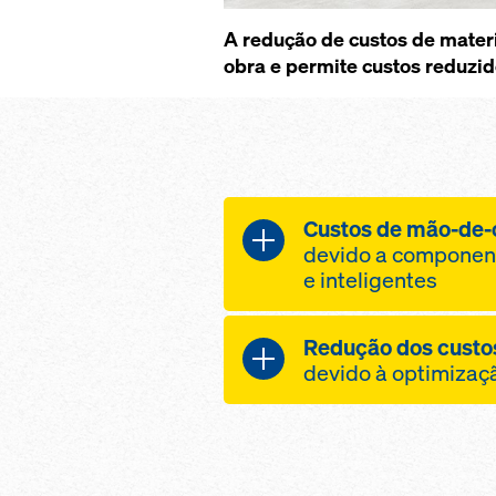
A redução de custos de mater
obra e permite custos reduzid
Custos de mão-de-
devido a componen
e inteligentes
Reduza ainda mais os 
Redução dos custo
Até 50% menos pr
devido à optimizaç
também a respect
Estas vantagens são f
tempo aquando d
do nivelamento
Custos de materia
Uma vez que há 
reduzidos para a