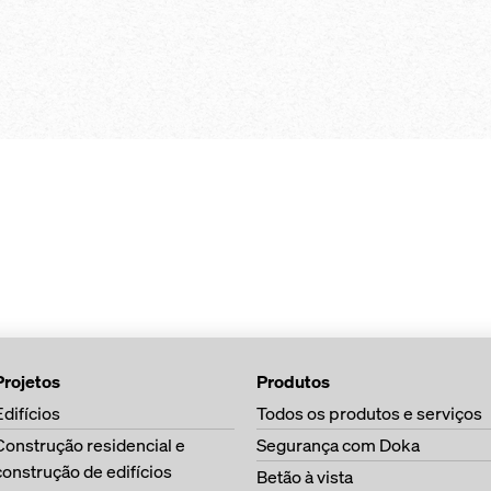
iduais, os
Componentes 
 trabalho tornam-
universais, u
redução dos custos
idos
outras soluçõ
iga I tec 20 e o
Doka
op
Projetos
Produtos
Edifícios
Todos os produtos e serviços
Construção residencial e
Segurança com Doka
construção de edifícios
Betão à vista