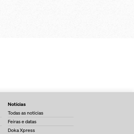
de sistema
tilizáveis também em
es de cofragem da
Notícias
Todas as notícias
Feiras e datas
Doka Xpress