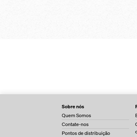
componentes indiv
quantidade
procedimentos de
Longa vida útil e 
se ainda mais ráp
finais com a nova v
prumo Eurex 30 t
Sobre nós
Quem Somos
Contate-nos
Pontos de distribuição