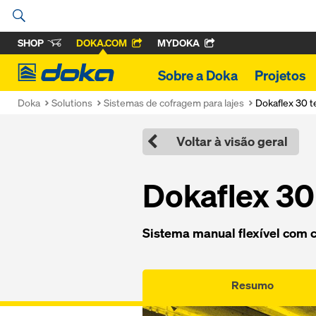
SHOP
DOKA.COM
MYDOKA
Doka
Sobre a Doka
Projetos
Doka
Solutions
Sistemas de cofragem para lajes
Dokaflex 30 t
Voltar à visão geral
Dokaflex 30
Sistema manual flexível com c
Resumo