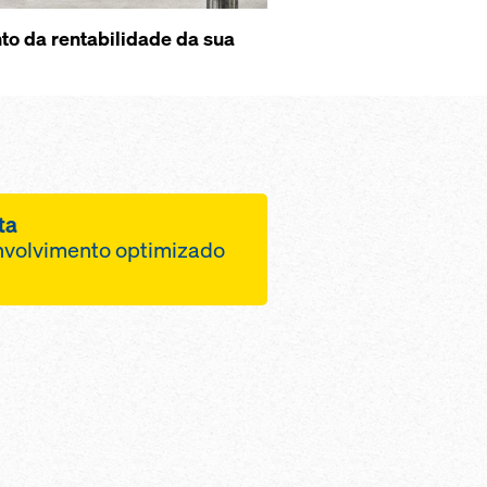
o da rentabilidade da sua
ta
nvolvimento optimizado
s as áreas!
ituída por
de sistema já
olume de
o e transporte