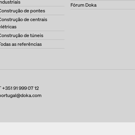
industriais
Fórum Doka
Construção de pontes
Construção de centrais
elétricas
Construção de túneis
Todas as referências
T
+351 91 999 07 12
portugal@doka.com