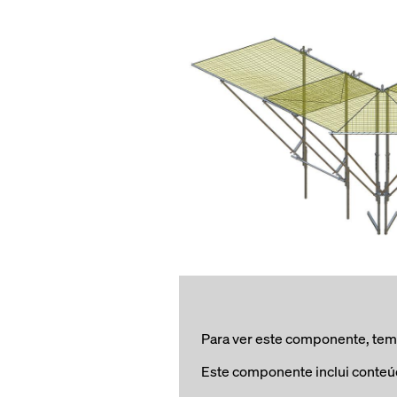
Para ver este componente, tem d
Este componente inclui conteú