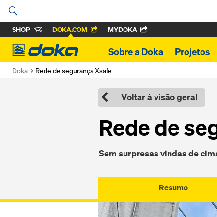
SHOP
DOKA.COM
MYDOKA
Doka
Sobre a Doka
Projetos
Doka
Rede de segurança Xsafe
Voltar à visão geral
Rede de se
Sem surpresas vindas de cim
Resumo