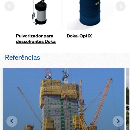
Left
Rig
Pulverizador para
Doka-OptiX
Doka 
descofrantes Doka
Referências
Left
Righ