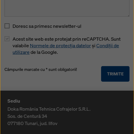
Doresc sa primesc newsletter-ul
Acest site web este protejat prin reCAPTCHA. Sunt
valabile
Normele de protecția datelor
și
Condiții de
utilizare
de la Google.
Câmpurile marcate cu * sunt obligatorii!
TRIMITE
Sediu
Doka România Tehnica Cofrajelor S.R.L.
Sos. de Centură 34
077180
Tunari, jud. Ilfov