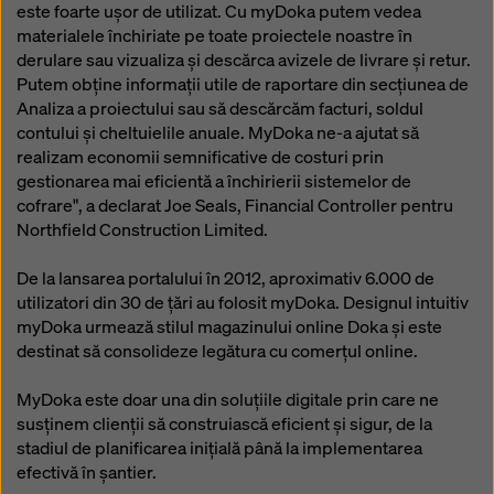
este foarte ușor de utilizat. Cu myDoka putem vedea
materialele închiriate pe toate proiectele noastre în
derulare sau vizualiza și descărca avizele de livrare și retur.
Putem obține informații utile de raportare din secțiunea de
Analiza a proiectului sau să descărcăm facturi, soldul
contului și cheltuielile anuale. MyDoka ne-a ajutat să
realizam economii semnificative de costuri prin
gestionarea mai eficientă a închirierii sistemelor de
cofrare", a declarat Joe Seals, Financial Controller pentru
Northfield Construction Limited.
De la lansarea portalului în 2012, aproximativ 6.000 de
utilizatori din 30 de țări au folosit myDoka. Designul intuitiv
myDoka urmează stilul magazinului online Doka și este
destinat să consolideze legătura cu comerțul online.
MyDoka este doar una din soluțiile digitale prin care ne
susținem clienții să construiască eficient și sigur, de la
stadiul de planificarea inițială până la implementarea
efectivă în șantier.