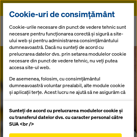
Doka
Cookie-uri de consimțământ
Doka
Presă
Cookie-urile necesare din punct de vedere tehnic sunt
necesare pentru funcționarea corectă și sigură a site-
Platforma pentru clienți myDoka - informații în timp real despre
ului web și pentru administrarea consimțământului
materialele din șantier
dumneavoastră. Dacă nu sunteți de acord cu
prelucrarea datelor dvs. prin setarea modulelor cookie
Platforma
necesare din punct de vedere tehnic, nu veți putea
accesa site-ul web.
pentru clienți
De asemenea, folosim, cu consimțământul
dumneavoastră voluntar prealabil, alte module cookie
myDoka -
și aplicații terțe. Acest lucru ne ajută să ne asigurăm că
site-ul nostru web funcționează optim, în special
informații în
îmbunătățirea continuă a funcționalității site-ului
Sunteți de acord cu prelucrarea modulelor cookie și
nostru web (cookie-uri funcționale și statistice),
cu transferul datelor dvs. cu caracter personal către
facilitarea unui proces de cumpărare fără
SUA <br />
timp real
probleme atunci când utilizați magazinul online