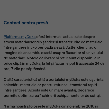
Puteți refuza toate cookie-urile care necesită
consimțământ făcând clic pe ‘Refuză’ sau puteți ajusta
setările cookie-urilor făcând clic pe
Setări cookie
la
sfârșitul acestui site web și utilizând casetele de
Contact pentru presă
selectare corespunzătoare. Vă puteți retrage
consimțământul în orice moment, fără motiv, cu efect
pentru viitor, făcând clic, de exemplu, pe
Setările
Platforma myDoka
oferă informații actualizate despre
cookie
la sfârșitul acestui site web.
stocul materialelor din șantier și transferurile de materiale
între șantiere într-o perioadă aleasă. Astfel clienții au o
Pentru mai multe informații despre cookie-urile
imagine de ansamblu exactă asupra fluxurilor și a nivelului
noastre, consultați
politica noastră de confidențialitate
.
de materiale. Notele de livrare și retur sunt disponibile în
Vă oferim, de asemenea, posibilitatea de a selecta
orice clipă în myDoka, la fel și facturile pot fi accesate 24 de
cookie-urile (Setări avansate pentru cookie-uri).
ore, 7 zile pe săptămână.
O altă caracteristică utilă a portalului myDoka este ușurința
selectării materialelor pentru retur sau transferul rapid
între șantiere. Acesta este un mare avantaj, deoarece
permite optimizarea închirierii echipamentelor de cofraj.
"Firma noastră folosește myDoka din noiembrie 2016 și