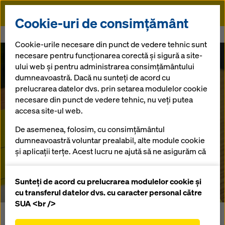
Doka
Cookie-uri de consimțământ
Doka
Presă
Training cu cofraje Doka la Miercurea-Ciuc
Cookie-urile necesare din punct de vedere tehnic sunt
necesare pentru funcționarea corectă și sigură a site-
Training cu
ului web și pentru administrarea consimțământului
dumneavoastră. Dacă nu sunteți de acord cu
prelucrarea datelor dvs. prin setarea modulelor cookie
cofraje Doka la
necesare din punct de vedere tehnic, nu veți putea
accesa site-ul web.
Miercurea-Ciuc
De asemenea, folosim, cu consimțământul
dumneavoastră voluntar prealabil, alte module cookie
și aplicații terțe. Acest lucru ne ajută să ne asigurăm că
18.05.2021 |
Romania
site-ul nostru web funcționează optim, în special
îmbunătățirea continuă a funcționalității site-ului
Sunteți de acord cu prelucrarea modulelor cookie și
nostru web (cookie-uri funcționale și statistice),
cu transferul datelor dvs. cu caracter personal către
facilitarea unui proces de cumpărare fără
SUA <br />
probleme atunci când utilizați magazinul online
Pe 14 mai 2021, la Miercurea-Ciuc, Doka România a