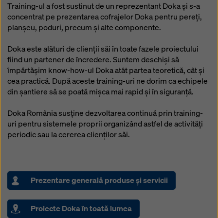
Puteți refuza toate cookie-urile care necesită
Training-ul a fost sustinut de un reprezentant Doka și s-a
consimțământ făcând clic pe ‘Refuză’ sau puteți ajusta
concentrat pe prezentarea cofrajelor Doka pentru pereți,
setările cookie-urilor făcând clic pe
Setări cookie
la
planșeu, poduri, precum și alte componente.
sfârșitul acestui site web și utilizând casetele de
selectare corespunzătoare. Vă puteți retrage
Doka este alături de clienții săi în toate fazele proiectului
consimțământul în orice moment, fără motiv, cu efect
fiind un partener de încredere. Suntem deschiși să
pentru viitor, făcând clic, de exemplu, pe
Setările
împărtășim know-how-ul Doka atât partea teoretică, cât și
cookie
la sfârșitul acestui site web.
cea practică. După aceste training-uri ne dorim ca echipele
din șantiere să se poată mișca mai rapid și în siguranță.
Pentru mai multe informații despre cookie-urile
noastre, consultați
politica noastră de confidențialitate
.
Doka România susține dezvoltarea continuă prin training-
Vă oferim, de asemenea, posibilitatea de a selecta
uri pentru sistemele proprii organizând astfel de activități
cookie-urile (Setări avansate pentru cookie-uri).
periodic sau la cererea clienților săi.
Prezentare generală produse şi servicii
Proiecte Doka în toată lumea