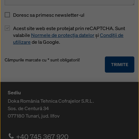
Doresc sa primesc newsletter-ul
Acest site web este protejat prin reCAPTCHA. Sunt
valabile
Normele de protecția datelor
și
Condiții de
utilizare
de la Google.
Câmpurile marcate cu * sunt obligatorii!
TRIMITE
Sediu
Doka România Tehnica Cofrajelor S.R.L.
Sos. de Centură 34
077180
Tunari, jud. Ilfov
+40 745 367 920