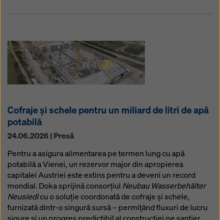
Cofraje și schele pentru un miliard de litri de apă
potabilă
24.06.2026 | Presă
Pentru a asigura alimentarea pe termen lung cu apă
potabilă a Vienei, un rezervor major din apropierea
capitalei Austriei este extins pentru a deveni un record
mondial. Doka sprijină consorțiul
Neubau Wasserbehälter
Neusiedl
cu o soluție coordonată de cofraje și schele,
furnizată dintr-o singură sursă – permițând fluxuri de lucru
sigure și un progres predictibil al construcției pe șantier.