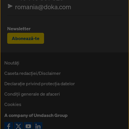
romania@doka.com
Newsletter
Abonează-te
Noutăți
Caseta redacţiei/Disclaimer
Declaraţie privind protecţia datelor
Condiţii generale de afaceri
Cookies
A company of Umdasch Group
Icoană Facebook
Icoană X
Icoană YouTube
Icoană LinkedIn