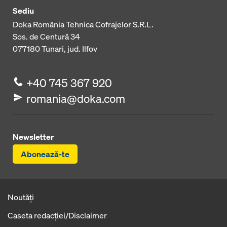
Sediu
Doka România Tehnica Cofrajelor S.R.L.
Sos. de Centură 34
077180
Tunari, jud. Ilfov
+40 745 367 920
romania@doka.com
Newsletter
Abonează-te
Noutăți
Caseta redacţiei/Disclaimer