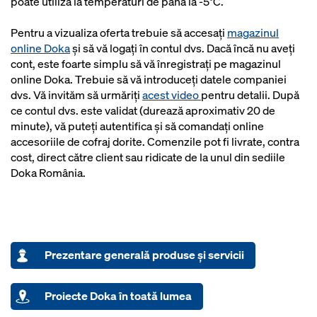
poate utiliza la temperaturi de până la -5°C.
Pentru a vizualiza oferta trebuie să accesați
magazinul
online Doka
și să vă logați în contul dvs. Dacă încă nu aveți
cont, este foarte simplu să vă înregistrați pe magazinul
online Doka. Trebuie să vă introduceți datele companiei
dvs. Vă invităm să urmăriți
acest video
pentru detalii. După
ce contul dvs. este validat (durează aproximativ 20 de
minute), vă puteți autentifica și să comandați online
accesoriile de cofraj dorite. Comenzile pot fi livrate, contra
cost, direct către client sau ridicate de la unul din sediile
Doka România.
Prezentare generală produse şi servicii
Proiecte Doka în toată lumea