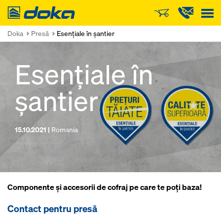
Doka
Doka
Presă
Esențiale în șantier
Esențiale în
șantier
15.10.2021 |
Romania
Componente și accesorii de cofraj pe care te poți baza!
Contact pentru presă