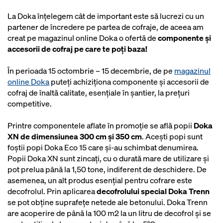
La Doka înțelegem cât de important este să lucrezi cu un
partener de încredere pe partea de cofraje, de aceea am
creat pe magazinul online Doka o ofertă de
componente și
accesorii de cofraj pe care te poți baza!
În perioada 15 octombrie – 15 decembrie, de pe
magazinul
online Doka
puteți achiziționa componente și accesorii de
cofraj de înaltă calitate, esențiale în șantier, la prețuri
competitive.
Printre componentele aflate în promoție se află popii
Doka
XN de dimensiunea 300 cm și 350 cm
. Acești popi sunt
foștii popi Doka Eco 15 care și-au schimbat denumirea.
Popii Doka XN sunt zincați, cu o durată mare de utilizare și
pot prelua până la 1,50 tone, indiferent de deschidere. De
asemenea, un alt produs esențial pentru cofrare este
decofrolul. Prin aplicarea
decofrolului special Doka Trenn
se pot obține suprafețe netede ale betonului. Doka Trenn
are acoperire de până la 100 m2 la un litru de decofrol și se